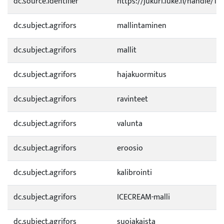
dc.source.identifier
https://jukuri.luke.fi/handle/1
dc.subject.agrifors
mallintaminen
dc.subject.agrifors
mallit
dc.subject.agrifors
hajakuormitus
dc.subject.agrifors
ravinteet
dc.subject.agrifors
valunta
dc.subject.agrifors
eroosio
dc.subject.agrifors
kalibrointi
dc.subject.agrifors
ICECREAM-malli
dc.subject.agrifors
suojakaista