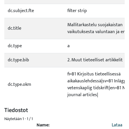
dc.subject.fte
filter strip
Mallitarkastelu suojakaistan
dc.title
vaikutuksesta valuntaan ja ero
dc.type
a
dc.type.bib
2. Muut tieteelliset artikkelit
fi=B1 Kirjoitus tieteellisessä
aikakauslehdessä|sv=B1 Inlägg i
dc.type.okm
vetenskaplig tidskrift|en=B1 No
journal articles|
Tiedostot
Näytetään
1 - 1 / 1
Name:
Lataa