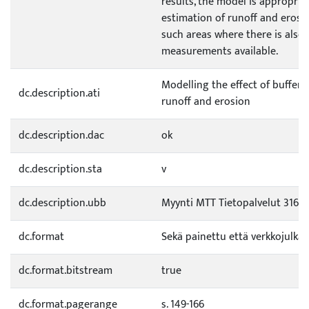
results, the model is appropria
estimation of runoff and erosio
such areas where there is also
measurements available.
Modelling the effect of buffer 
dc.description.ati
runoff and erosion
dc.description.dac
ok
dc.description.sta
v
dc.description.ubb
Myynti MTT Tietopalvelut 31600
dc.format
Sekä painettu että verkkojulkai
dc.format.bitstream
true
dc.format.pagerange
s. 149-166