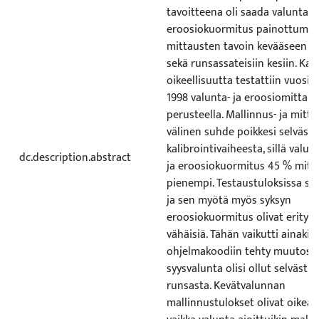
tavoitteena oli saada valunta j
eroosiokuormitus painottuma
mittausten tavoin kevääseen ja
sekä runsassateisiin kesiin. Kal
oikeellisuutta testattiin vuosie
1998 valunta- ja eroosiomittau
perusteella. Mallinnus- ja mitt
välinen suhde poikkesi selvästi
kalibrointivaiheesta, sillä valun
dc.description.abstract
ja eroosiokuormitus 45 % mita
pienempi. Testaustuloksissa sy
ja sen myötä myös syksyn
eroosiokuormitus olivat erityis
vähäisiä. Tähän vaikutti ainakin
ohjelmakoodiin tehty muutos, j
syysvalunta olisi ollut selvästi l
runsasta. Kevätvalunnan
mallinnustulokset olivat oikean