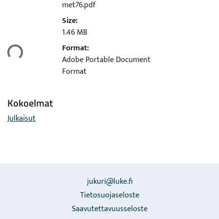
met76.pdf
Size:
Ladataan...
1.46 MB
Format:
Adobe Portable Document
Format
Kokoelmat
Julkaisut
jukuri@luke.fi
Tietosuojaseloste
Saavutettavuusseloste