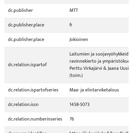
dc.publisher
MTT
dc.publisher.place
fi
dc.publisher.place
Jokioinen
Laitumien ja suojavyöhykkeide
ravinnekierto ja ympäristökuor
dc.relation.ispartof
Perttu Virkajärvi & Jaana Uusi
(toim.)
dc.relation.ispartofseries
Maa- ja elintarviketalous
dc.relation.issn
1458-5073
dc.relation.numberinseries
76