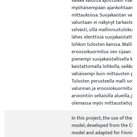
vaikka valunta ajoittuikin malli
myöhäisempään ajankohtaan k
mittauksissa. Suojakaistan vaik
valuntaan ei näkynyt tarkastelu
selvästi, sillä mallinnustulokset
lähes identtisiä suojakaistatt
lohkon tulosten kanssa. Mallin
eroosiokuormitus sen sijaan oli
pienempi suojakaistallisella kui
kaistattomalla lohkolla, vaikka e
vähäisempi kuin mittausten per
Tulosten perusteella malli sove
valunnan ja eroosiokuormituk
arviointiin sellaisilla alueilla, jo
olemassa myös mittaustietoja.
In this project, the use of the
model, developed from the CR
model and adapted for Finnish