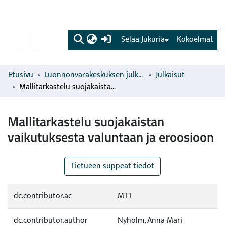
(current)
Selaa Jukuria
Kokoelmat
Etusivu
Luonnonvarakeskuksen julkaisut
Julkaisut
Mallitarkastelu suojakaistan vaikutuksesta valuntaan ja eroosioon
Mallitarkastelu suojakaistan
vaikutuksesta valuntaan ja eroosioon
Tietueen suppeat tiedot
dc.contributor.ac
MTT
dc.contributor.author
Nyholm, Anna-Mari