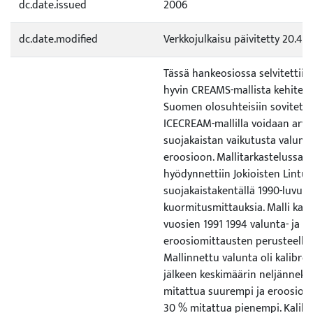
dc.date.issued
2006
dc.date.modified
Verkkojulkaisu päivitetty 20.4.
Tässä hankeosiossa selvitettiin
hyvin CREAMS-mallista kehitetyl
Suomen olosuhteisiin sovitetul
ICECREAM-mallilla voidaan arvi
suojakaistan vaikutusta valunt
eroosioon. Mallitarkastelussa
hyödynnettiin Jokioisten Lintu
suojakaistakentällä 1990-luvulla
kuormitusmittauksia. Malli kalib
vuosien 1991 1994 valunta- ja
eroosiomittausten perusteella.
Mallinnettu valunta oli kalibro
jälkeen keskimäärin neljänneks
mitattua suurempi ja eroosiok
30 % mitattua pienempi. Kalibr