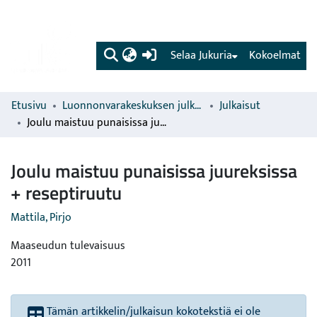
(current)
Selaa Jukuria
Kokoelmat
Etusivu
Luonnonvarakeskuksen julkaisut
Julkaisut
Joulu maistuu punaisissa juureksissa + reseptiruutu
Joulu maistuu punaisissa juureksissa
+ reseptiruutu
Mattila, Pirjo
Maaseudun tulevaisuus
2011
Tämän artikkelin/julkaisun kokotekstiä ei ole