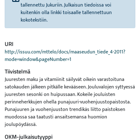
tallennettu Jukuriin. Julkaisun tiedoissa voi
kuitenkin olla linkki toisaalle tallennettuun
kokotekstiin.
URI
http://issuu.com/mttelo/docs/maaseudun_tiede_4-2011?
mode=window&pageNumber=1
Tiivistelmä
Juuresten maku ja vitamiinit säilyvät oikein varastoituna
satokauden jälkeen pitkälle kevääseen. Jouluvalojen syttyessä
juuresten sesonki on huipussaan. Kokeile jouluisten
perinneherkkujen ohella punajuuri-vuohenjuustopaistosta.
Punajuuren ja vuohenjuuston trendikäs liitto paistoksen
muodossa saa taatusti ansaitsemansa huomion
joulupöydässä.
OKM-julkaisutyyppi