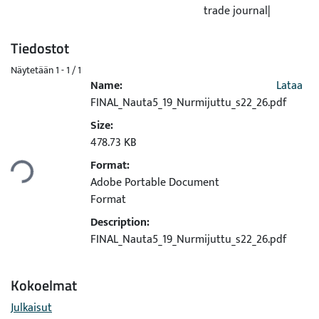
trade journal|
Tiedostot
Näytetään
1 - 1 / 1
Name:
Lataa
FINAL_Nauta5_19_Nurmijuttu_s22_26.pdf
Size:
dataan...
478.73 KB
Format:
Adobe Portable Document
Format
Description:
FINAL_Nauta5_19_Nurmijuttu_s22_26.pdf
Kokoelmat
Julkaisut