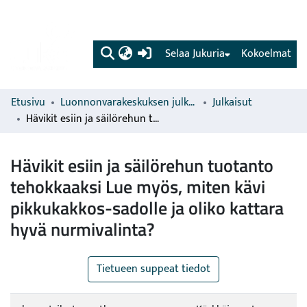
(current)
Selaa Jukuria
Kokoelmat
Etusivu
Luonnonvarakeskuksen julkaisut
Julkaisut
Hävikit esiin ja säilörehun tuotanto tehokkaaksi Lue myös, miten kävi pikkukakkos-sadolle ja oliko kattara hyvä nurmivalinta?
Hävikit esiin ja säilörehun tuotanto
tehokkaaksi Lue myös, miten kävi
pikkukakkos-sadolle ja oliko kattara
hyvä nurmivalinta?
Tietueen suppeat tiedot