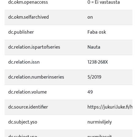
dc.okm.openaccess
0 = Ei vastausta
dc.okm.selfarchived
on
dc.publisher
Faba osk
dc.relation.ispartofseries
Nauta
dc.relation.issn
1238-268X
dc.relation.numberinseries
5/2019
dc.relation.volume
49
dc.source.identifier
https://jukuri.luke.fi/
dc.subject.yso
nurmiviljely