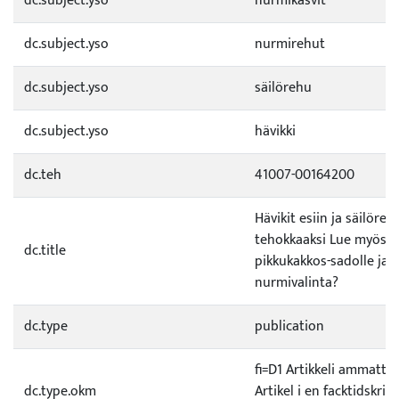
dc.subject.yso
nurmikasvit
dc.subject.yso
nurmirehut
dc.subject.yso
säilörehu
dc.subject.yso
hävikki
dc.teh
41007-00164200
Hävikit esiin ja säilöre
tehokkaaksi Lue myös, m
dc.title
pikkukakkos-sadolle ja o
nurmivalinta?
dc.type
publication
fi=D1 Artikkeli ammatti
dc.type.okm
Artikel i en facktidskrift