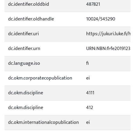
dc.identifier.olddbid
487821
dc.identifier.oldhandle
10024/545290
dc.identifier.uri
https://jukuri.luke.fi/h
dc.identifier.urn
URN:NBN:fi-fe20191230
dc.language.iso
fi
dc.okm.corporatecopublication
ei
dc.okm.discipline
4111
dc.okm.discipline
412
dc.okm.internationalcopublication
ei