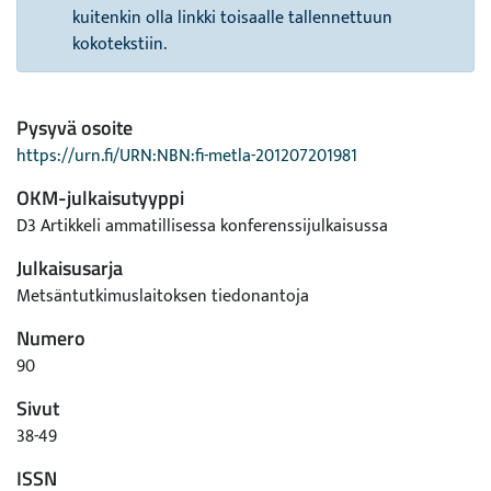
kuitenkin olla linkki toisaalle tallennettuun
kokotekstiin.
Pysyvä osoite
https://urn.fi/URN:NBN:fi-metla-201207201981
OKM-julkaisutyyppi
D3 Artikkeli ammatillisessa konferenssijulkaisussa
Julkaisusarja
Metsäntutkimuslaitoksen tiedonantoja
Numero
90
Sivut
38-49
ISSN