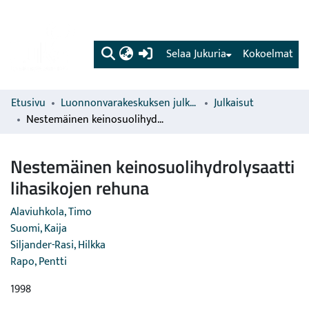
(current)
Selaa Jukuria
Kokoelmat
Etusivu
Luonnonvarakeskuksen julkaisut
Julkaisut
Nestemäinen keinosuolihydrolysaatti lihasikojen rehuna
Nestemäinen keinosuolihydrolysaatti
lihasikojen rehuna
Alaviuhkola, Timo
Suomi, Kaija
Siljander-Rasi, Hilkka
Rapo, Pentti
1998