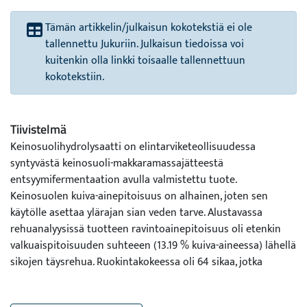
Tämän artikkelin/julkaisun kokotekstiä ei ole
tallennettu Jukuriin. Julkaisun tiedoissa voi
kuitenkin olla linkki toisaalle tallennettuun
kokotekstiin.
Tiivistelmä
Keinosuolihydrolysaatti on elintarviketeollisuudessa
syntyvästä keinosuoli-makkaramassajätteestä
entsyymifermentaation avulla valmistettu tuote.
Keinosuolen kuiva-ainepitoisuus on alhainen, joten sen
käytölle asettaa ylärajan sian veden tarve. Alustavassa
rehuanalyysissä tuotteen ravintoainepitoisuus oli etenkin
valkuaispitoisuuden suhteeen (13.19 % kuiva-aineessa) lähellä
sikojen täysrehua. Ruokintakokeessa oli 64 sikaa, jotka
jaettiin kahteen ryhmään. Vertailuryhmän dieetti koostui
ohrasta ja soijasta täydennettynä kivennäis-