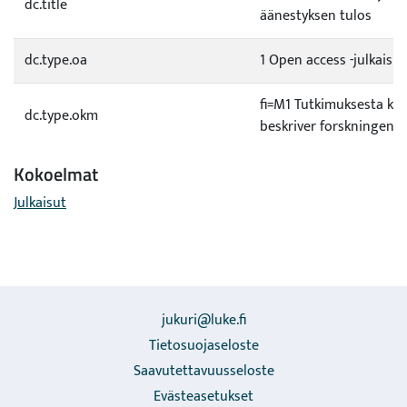
dc.title
äänestyksen tulos
dc.type.oa
1 Open access -julkaisu
fi=M1 Tutkimuksesta ker
dc.type.okm
beskriver forskningen|e
Kokoelmat
Julkaisut
jukuri@luke.fi
Tietosuojaseloste
Saavutettavuusseloste
Evästeasetukset