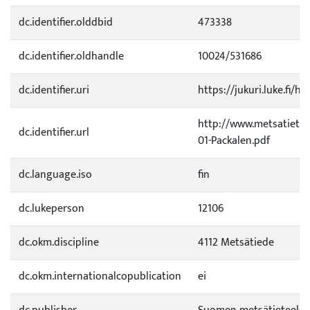
dc.identifier.olddbid
473338
dc.identifier.oldhandle
10024/531686
dc.identifier.uri
https://jukuri.luke.fi/h
http://www.metsatieteel
dc.identifier.url
01-Packalen.pdf
dc.language.iso
fin
dc.lukeperson
12106
dc.okm.discipline
4112 Metsätiede
dc.okm.internationalcopublication
ei