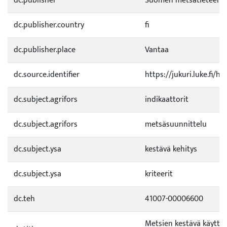
dc.publisher
Suomen metsätieteelli
dc.publisher.country
fi
dc.publisher.place
Vantaa
dc.source.identifier
https://jukuri.luke.fi/
dc.subject.agrifors
indikaattorit
dc.subject.agrifors
metsäsuunnittelu
dc.subject.ysa
kestävä kehitys
dc.subject.ysa
kriteerit
dc.teh
41007-00006600
Metsien kestävä käyttö