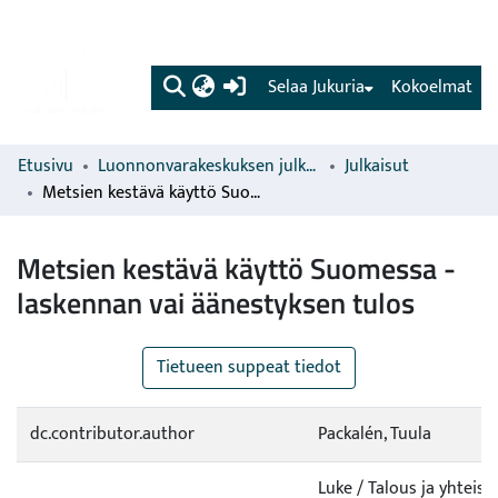
(current)
Selaa Jukuria
Kokoelmat
Etusivu
Luonnonvarakeskuksen julkaisut
Julkaisut
Metsien kestävä käyttö Suomessa - laskennan vai äänestyksen tulos
Metsien kestävä käyttö Suomessa -
laskennan vai äänestyksen tulos
Tietueen suppeat tiedot
dc.contributor.author
Packalén, Tuula
Luke / Talous ja yhteis