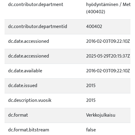
dc.contributor.department
hyödyntäminen / Metsä
(400402)
dc.contributor.departmentid
400402
dc.date.accessioned
2016-02-03T09:22:10Z
dc.date.accessioned
2025-05-29T20:15:37Z
dc.date.available
2016-02-03T09:22:10Z
dc.date.issued
2015
dc.description.vuosik
2015
dc.format
Verkkojulkaisu
dc.format.bitstream
false