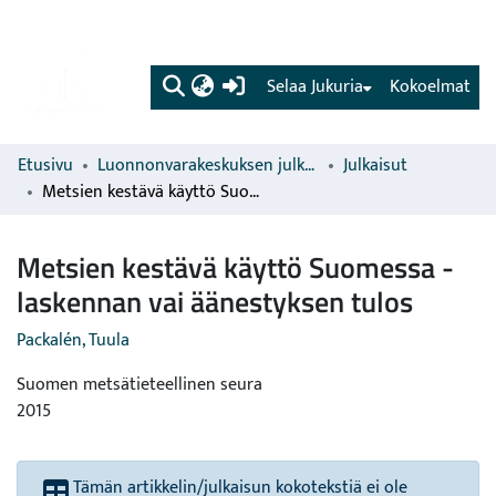
(current)
Selaa Jukuria
Kokoelmat
Etusivu
Luonnonvarakeskuksen julkaisut
Julkaisut
Metsien kestävä käyttö Suomessa - laskennan vai äänestyksen tulos
Metsien kestävä käyttö Suomessa -
laskennan vai äänestyksen tulos
Packalén, Tuula
Suomen metsätieteellinen seura
2015
Tämän artikkelin/julkaisun kokotekstiä ei ole