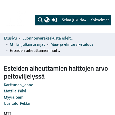
(current)
Selaa Jukuria
Kokoelmat
Etusivu
Luonnonvarakeskusta edeltävien organisaatioiden sarjat
MTT:n julkaisusarjat
Maa- ja elintarviketalous
Esteiden aiheuttamien haittojen arvo peltoviljelyssä
Esteiden aiheuttamien haittojen arvo
peltoviljelyssä
Karttunen, Janne
Mattila, Päivi
Myyrä, Sami
Uusitalo, Pekka
MTT