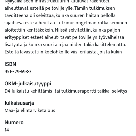
Nykyaikaiseen infrastruktuuriin kuuluvat rakenteet
aiheuttavat esteitä peltoviljelylle. Tämän tutkimuksen
tavoitteena oli selvittää, kuinka suuren haitan pellolla
sijaitseva este aiheuttaa. Tutkimusongelman ratkaiseminen
aloitettiin kenttäkokein. Niissä selvitettiin, kuinka paljon
erityyppiset esteet aiheut- tavat peltoviljelyn työvaiheissa
lisätyötä ja kuinka suuri ala jää niiden takia käsittelemättä.
Esteitä lavastettiin koelohkoille viisi erilaista, joista kukin
neljällä eri tavalla siten, että työkoneella ajettiin joko
ISBN
harusten myötäisesti tai niiden vastaisesti ja samat kokeet
951-729-698-3
tehtiin pellon laidassa sijaitsevalla esteellä.
Kenttämittausten esteet edustavat hyvin yhtätoista erilaista
OKM-julkaisutyyppi
pelloilta tavattavaa estetyyppiä (I-tolpasta teräsportaaliin).
D4 Julkaistu kehittämis- tai tutkimusraportti taikka -selvitys
Kenttämittauksissa pyrittiin taloudelliseen ja turvalliseen
Julkaisusarja
työtapaan. Esteiden vierustoja ei "parsittu" yhtä tarkoin kuin
aikaisemmissa tutkimuksissa. Tämä vähensi esteiden
Maa- ja elintarviketalous
aiheuttamaa lisätyöaikaa, mutta kasvatti käsittelemättä
Numero
jäävää estealaa. Suoriteaika muutettiin lisätyöajaksi
14
normalisointikertoimella. Se muuttaa varsinaisen