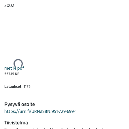
2002
Ladataan...
met14.pdf
557.15 KB
Lataukset
1175
Pysyvä osoite
https://urn.fi/URN:ISBN:951-729-699-1
Tiivistelmä