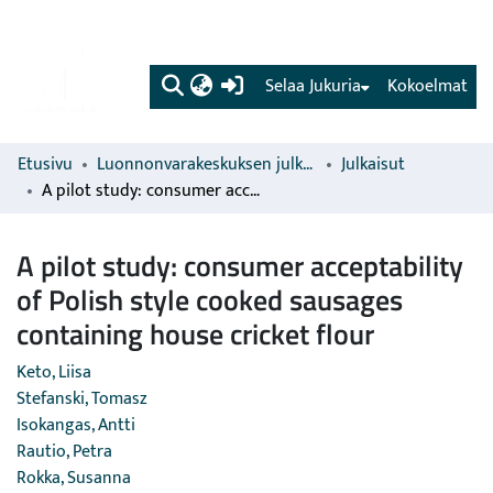
(current)
Selaa Jukuria
Kokoelmat
Etusivu
Luonnonvarakeskuksen julkaisut
Julkaisut
A pilot study: consumer acceptability of Polish style cooked sausages containing house cricket flour
A pilot study: consumer acceptability
of Polish style cooked sausages
containing house cricket flour
Keto, Liisa
Stefanski, Tomasz
Isokangas, Antti
Rautio, Petra
Rokka, Susanna