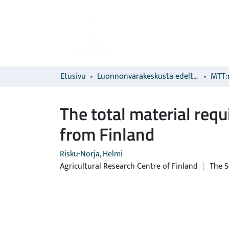
Etusivu
Luonnonvarakeskusta edeltävien organisaatioiden sarjat
MTT:n
The total material requ
from Finland
Risku-Norja, Helmi
Agricultural Research Centre of Finland
|
The S