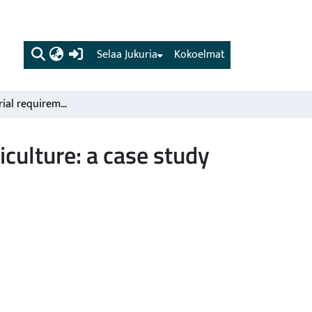
(current)
Selaa Jukuria
Kokoelmat
The total material requirement -concept applied to agriculture: a case study from Finland
iculture: a case study