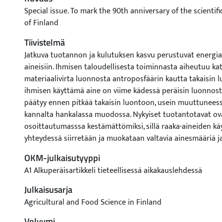
Special issue. To mark the 90th anniversary of the scientifi
of Finland
Tiivistelmä
Jatkuva tuotannon ja kulutuksen kasvu perustuvat energia
aineisiin. Ihmisen taloudellisesta toiminnasta aiheutuu k
materiaalivirta luonnosta antroposfäärin kautta takaisin lu
ihmisen käyttämä aine on viime kädessä peräisin luonnosta
päätyy ennen pitkää takaisin luontoon, usein muuttunees
kannalta hankalassa muodossa. Nykyiset tuotantotavat ov
osoittautumasssa kestämättömiksi, sillä raaka-aineiden k
yhteydessä siirretään ja muokataan valtavia ainesmääriä 
ympäristöä laajoilla alueilla. Luonnon ekosysteemien vaur
OKM-julkaisutyyppi
muodostumassa raaka-aineiden riittävyyden ohella keskeis
A1 Alkuperäisartikkeli tieteellisessä aikakauslehdessä
kehitystä uhkaavaksi tekijäksi. Jotta tuotannon ympäristö
pystyttäisiin vähentämään, olisi luonnonvarojen käytöstä 
Julkaisusarja
ympäristöhaitat pystyttävä kvantifioimaan kansainvälisest
Agricultural and Food Science in Finland
menetelmin. Wuppertal-instituutti Saksassa ja eurooppal
Volyymi
yhteisö (Coordiantion of Regional and National Material 