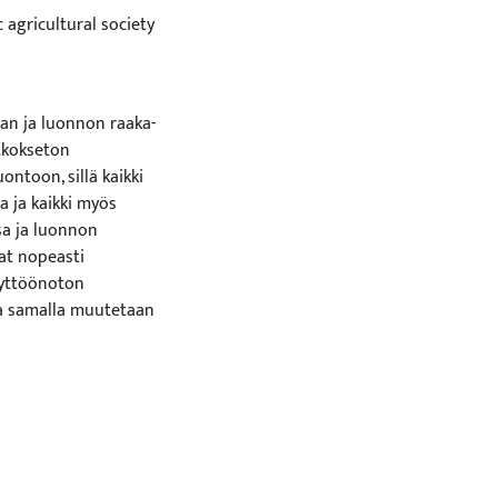
c agricultural society
an ja luonnon raaka-
atkokseton
ontoon, sillä kaikki
 ja kaikki myös
sa ja luonnon
at nopeasti
äyttöönoton
ja samalla muutetaan
ioituminen onkin
eksi kestävää
kuormitusta
aiheutuvat
i yhtenäisin
ainen ConAccount -
Flow Accounting for