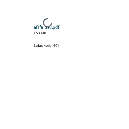
Ladataan...
afsf8_393.pdf
1.53 MB
Lataukset
491