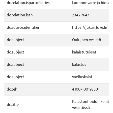
dc.relation.ispartofseries
Luonnonvara- ja biotal
dc.relation.issn
2342-7647
dc.source.identifier
https://jukuri.luke.fi/
dc.subject
Oulujoen vesistö
dc.subject
kalaistutukset
dc.subject
kalastus
dc.subject
vaelluskalat
dc.teh
41007-00193501
Kalastonhoidon kehitt
dc.title
vesistössä