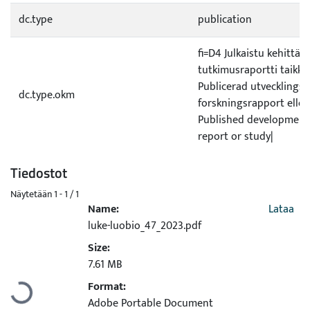
dc.type
publication
fi=D4 Julkaistu kehittämi
tutkimusraportti taikka
Publicerad utvecklings e
dc.type.okm
forskningsrapport elle
Published development 
report or study|
Tiedostot
Näytetään
1 - 1 / 1
Name:
Lataa
luke-luobio_47_2023.pdf
Size:
Ladataan...
7.61 MB
Format:
Adobe Portable Document