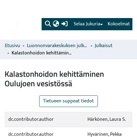
(current)
Selaa Jukuria
Kokoelmat
Etusivu
Luonnonvarakeskuksen julkaisut
Julkaisut
Kalastonhoidon kehittäminen Oulujoen vesistössä
Kalastonhoidon kehittäminen
Oulujoen vesistössä
Tietueen suppeat tiedot
dc.contributor.author
Härkönen, Laura S.
dc.contributor.author
Hyvärinen, Pekka