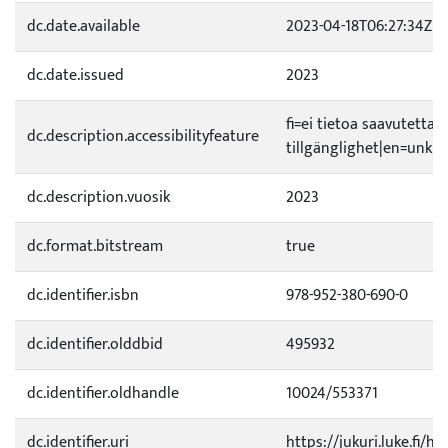
dc.date.available
2023-04-18T06:27:34Z
dc.date.issued
2023
fi=ei tietoa saavutetta
dc.description.accessibilityfeature
tillgänglighet|en=unkno
dc.description.vuosik
2023
dc.format.bitstream
true
dc.identifier.isbn
978-952-380-690-0
dc.identifier.olddbid
495932
dc.identifier.oldhandle
10024/553371
dc.identifier.uri
https://jukuri.luke.fi/h