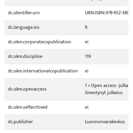
dc.identifier.urn
URN:ISBN:978-952-380-
dc.language.iso
fi
dc.okm.corporatecopublication
ei
dc.okm.discipline
119
dc.okm.internationalcopublication
ei
1 = Open access -julkai
dc.okm.openaccess
ilmestynyt julkaisu
dc.okm.selfarchived
ei
dc.publisher
Luonnonvarakeskus