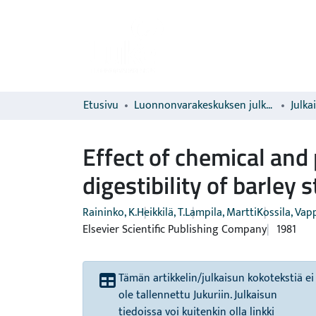
Etusivu
Luonnonvarakeskuksen julkaisut
Julka
Effect of chemical and
digestibility of barley 
Raininko, K.
Heikkilä, T.
Lampila, Martti
Kossila, Vap
Elsevier Scientific Publishing Company
1981
Tämän artikkelin/julkaisun kokotekstiä ei
ole tallennettu Jukuriin. Julkaisun
tiedoissa voi kuitenkin olla linkki