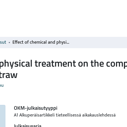
isut
Effect of chemical and physical treatment on the composition and digestibility of barley straw
 physical treatment on the com
straw
pu
OKM-julkaisutyyppi
A1 Alkuperäisartikkeli tieteellisessä aikakauslehdessä
Julkaisusarja