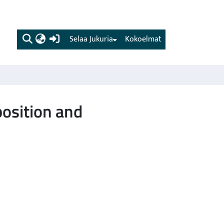
(current)
Selaa Jukuria
Kokoelmat
position and