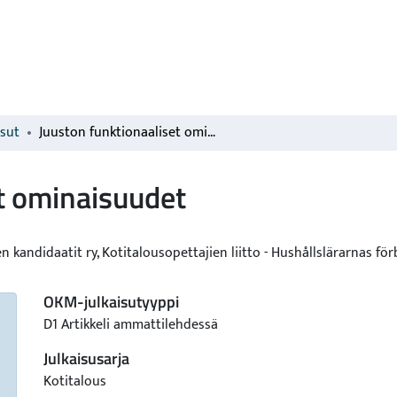
isut
Juuston funktionaaliset ominaisuudet
t ominaisuudet
en kandidaatit ry, Kotitalousopettajien liitto - Hushållslärarnas fö
OKM-julkaisutyyppi
D1 Artikkeli ammattilehdessä
Julkaisusarja
Kotitalous