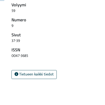
Volyymi
59
Numero
9
Sivut
37-39
ISSN
0047-3685
Tietueen kaikki tiedot