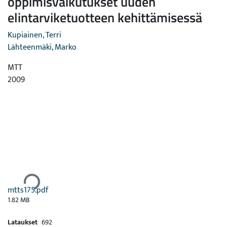
oppimisvaikutukset uuden
elintarviketuotteen kehittämisessä
Kupiainen, Terri
Lähteenmäki, Marko
MTT
2009
Ladataan...
mtts175.pdf
1.82 MB
Lataukset
692