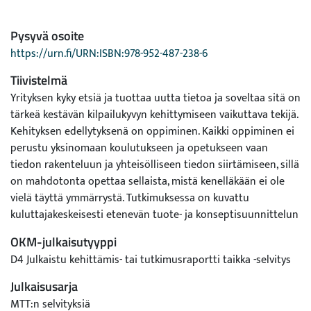
Pysyvä osoite
https://urn.fi/URN:ISBN:978-952-487-238-6
Tiivistelmä
Yrityksen kyky etsiä ja tuottaa uutta tietoa ja soveltaa sitä on
tärkeä kestävän kilpailukyvyn kehittymiseen vaikuttava tekijä.
Kehityksen edellytyksenä on oppiminen. Kaikki oppiminen ei
perustu yksinomaan koulutukseen ja opetukseen vaan
tiedon rakenteluun ja yhteisölliseen tiedon siirtämiseen, sillä
on mahdotonta opettaa sellaista, mistä kenelläkään ei ole
vielä täyttä ymmärrystä. Tutkimuksessa on kuvattu
kuluttajakeskeisesti etenevän tuote- ja konseptisuunnittelun
yhteydessä tapahtuvaa oppimista yrittäjien, tuotekehittäjien
OKM-julkaisutyyppi
ja tutkijoiden näkökulmasta. Tutkimus noudattaa empiirisen
D4 Julkaistu kehittämis- tai tutkimusraportti taikka -selvitys
pitkittäistutkimuksen strategiaa ja siinä kuvataan ajallisesti
etenevää prosessia, jonka avulla kuluttajatutkimustietoa
Julkaisusarja
viedään tuotekehityksen kautta konseptisuunnitteluun ja
MTT:n selvityksiä