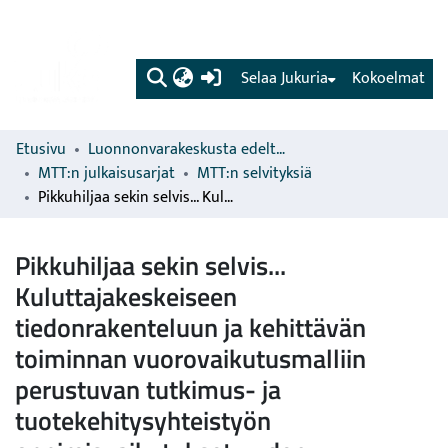
(current)
Selaa Jukuria
Kokoelmat
Etusivu
Luonnonvarakeskusta edeltävien organisaatioiden sarjat
MTT:n julkaisusarjat
MTT:n selvityksiä
Pikkuhiljaa sekin selvis... Kuluttajakeskeiseen tiedonrakenteluun ja kehittävän toiminnan vuorovaikutusmalliin perustuvan tutkimus- ja tuotekehitysyhteistyön oppimisvaikutukset uuden elintarviketuotteen kehittämisessä
Pikkuhiljaa sekin selvis...
Kuluttajakeskeiseen
tiedonrakenteluun ja kehittävän
toiminnan vuorovaikutusmalliin
perustuvan tutkimus- ja
tuotekehitysyhteistyön