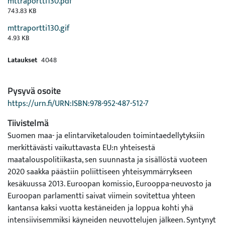
mttraportti130.pdf
743.83 KB
mttraportti130.gif
4.93 KB
Lataukset
4048
Pysyvä osoite
https://urn.fi/URN:ISBN:978-952-487-512-7
Tiivistelmä
Suomen maa- ja elintarviketalouden toimintaedellytyksiin
merkittävästi vaikuttavasta EU:n yhteisestä
maatalouspolitiikasta, sen suunnasta ja sisällöstä vuoteen
2020 saakka päästiin poliittiseen yhteisymmärrykseen
kesäkuussa 2013. Euroopan komissio, Eurooppa-neuvosto ja
Euroopan parlamentti saivat viimein sovitettua yhteen
kantansa kaksi vuotta kestäneiden ja loppua kohti yhä
intensiivisemmiksi käyneiden neuvottelujen jälkeen. Syntynyt