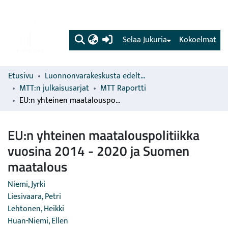
(current)
Selaa Jukuria
Kokoelmat
Etusivu
Luonnonvarakeskusta edeltävien organisaatioiden sarjat
MTT:n julkaisusarjat
MTT Raportti
EU:n yhteinen maatalouspolitiikka vuosina 2014 - 2020 ja Suomen maatalous
EU:n yhteinen maatalouspolitiikka
vuosina 2014 - 2020 ja Suomen
maatalous
Niemi, Jyrki
Liesivaara, Petri
Lehtonen, Heikki
Huan-Niemi, Ellen