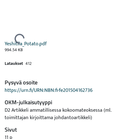
Ladataan...
Yeshitila_Potato.pdf
994.54 KB
Lataukset
412
Pysyvä osoite
https://urn.fi/URN:NBN:fi-fe201504162736
OKM-julkaisutyyppi
D2 Artikkeli ammatillisessa kokoomateoksessa (ml.
toimittajan kirjoittama johdantoartikkeli)
Sivut
11 p