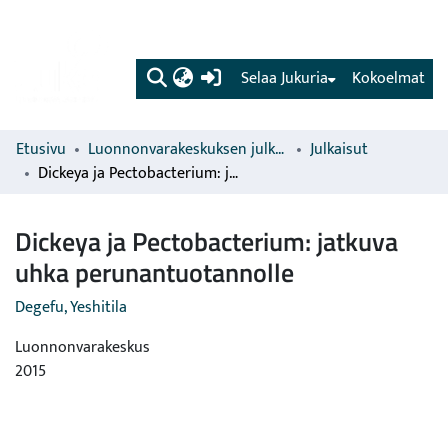
(current)
Selaa Jukuria
Kokoelmat
Etusivu
Luonnonvarakeskuksen julkaisut
Julkaisut
Dickeya ja Pectobacterium: jatkuva uhka perunantuotannolle
Dickeya ja Pectobacterium: jatkuva
uhka perunantuotannolle
Degefu, Yeshitila
Luonnonvarakeskus
2015