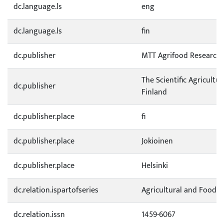
dc.language.ls
eng
dc.language.ls
fin
dc.publisher
MTT Agrifood Research 
The Scientific Agricultur
dc.publisher
Finland
dc.publisher.place
fi
dc.publisher.place
Jokioinen
dc.publisher.place
Helsinki
dc.relation.ispartofseries
Agricultural and Food S
dc.relation.issn
1459-6067