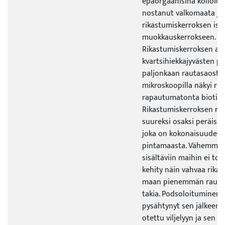
epäorgaanisina kolloide
nostanut valkomaata ja 
rikastumiskerroksen is
muokkauskerrokseen.
Rikastumiskerroksen ala
kvartsihiekkajyvästen pin
paljonkaan rautasaostu
mikroskoopilla näkyi ru
rapautumatonta biotiitt
Rikastumiskerroksen rau
suureksi osaksi peräisin j
joka on kokonaisuudes
pintamaasta. Vähemmän 
sisältäviin maihin ei to
kehity näin vahvaa rika
maan pienemmän rauta
takia. Podsoloituminen o
pysähtynyt sen jälkeen,
otettu viljelyyn ja sen 