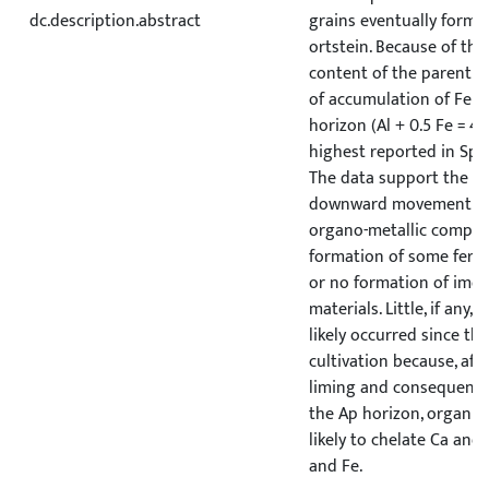
dc.description.abstract
grains eventually form
ortstein. Because of the
content of the parent ma
of accumulation of Fe a
horizon (Al + 0.5 Fe = 4
highest reported in Spo
The data support the th
downward movement of 
organo-metallic comple
formation of some ferrih
or no formation of imog
materials. Little, if any,
likely occurred since the
cultivation because, afte
liming and consequent i
the Ap horizon, organi
likely to chelate Ca and
and Fe.