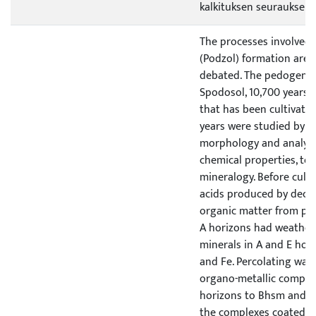
kalkituksen seurauksena
The processes involved 
(Podzol) formation are s
debated. The pedogenic 
Spodosol, 10,700 years-
that has been cultivate
years were studied by c
morphology and analyzi
chemical properties, te
mineralogy. Before culti
acids produced by deco
organic matter from pine
A horizons had weather
minerals in A and E hori
and Fe. Percolating wat
organo-metallic comple
horizons to Bhsm and B
the complexes coated a