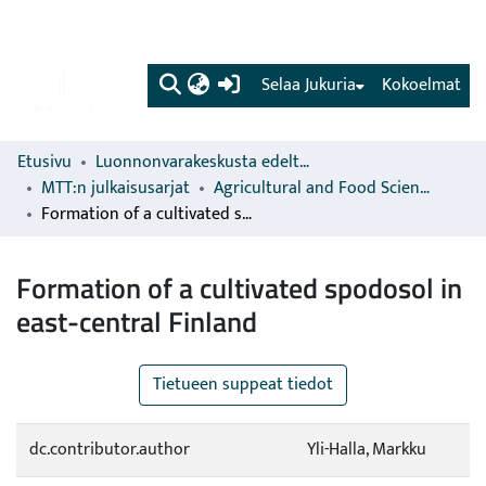
(current)
Selaa Jukuria
Kokoelmat
Etusivu
Luonnonvarakeskusta edeltävien organisaatioiden sarjat
MTT:n julkaisusarjat
Agricultural and Food Science
Formation of a cultivated spodosol in east-central Finland
Formation of a cultivated spodosol in
east-central Finland
Tietueen suppeat tiedot
dc.contributor.author
Yli-Halla, Markku