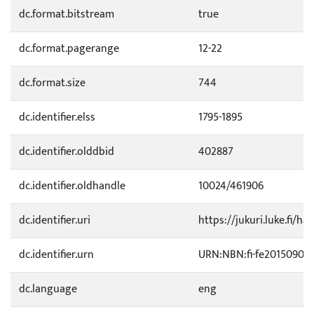
dc.format.bitstream
true
dc.format.pagerange
12-22
dc.format.size
744
dc.identifier.elss
1795-1895
dc.identifier.olddbid
402887
dc.identifier.oldhandle
10024/461906
dc.identifier.uri
https://jukuri.luke.fi/ha
dc.identifier.urn
URN:NBN:fi-fe20150903
dc.language
eng