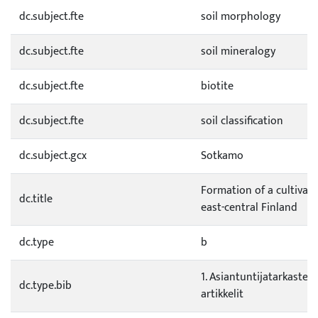
dc.subject.fte
soil morphology
dc.subject.fte
soil mineralogy
dc.subject.fte
biotite
dc.subject.fte
soil classification
dc.subject.gcx
Sotkamo
Formation of a cultivat
dc.title
east-central Finland
dc.type
b
1. Asiantuntijatarkastetu
dc.type.bib
artikkelit