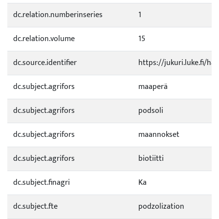
dc.relation.numberinseries
1
dc.relation.volume
15
dc.source.identifier
https://jukuri.luke.fi/h
dc.subject.agrifors
maaperä
dc.subject.agrifors
podsoli
dc.subject.agrifors
maannokset
dc.subject.agrifors
biotiitti
dc.subject.finagri
Ka
dc.subject.fte
podzolization