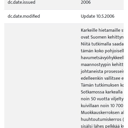
dc.date.issued
2006
dc.date.modified
Update 10.5.2006
Karkeille hietamaille sy
ovat Suomen kehittynei
Niitä tutkimalla saadaan
tämän koko pohjoisella
havumetsävyöhykkeellä 
maannostyypin kehitty
johtaneista prosesseista
edelleenkin vallitsee eril
Tämän tutkimuksen koht
Sotkamossa karkealla hi
noin 50 vuotta viljelty m
kuivillaan noin 10 700 v
Muokkauskerroksen alapu
huuhtoutumiskerros (va
sisälsi lähes pelkkää kva