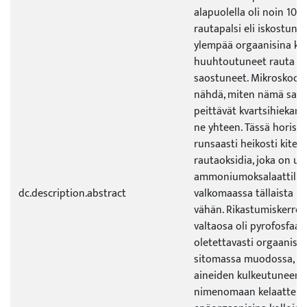
alapuolella oli noin 10 
rautapalsi eli iskostunu
ylempää orgaanisina ko
huuhtoutuneet rauta ja 
saostuneet. Mikroskoopi
nähdä, miten nämä saos
peittävät kvartsihiekan j
ne yhteen. Tässä horisont
runsaasti heikosti kitey
rautaoksidia, joka on uu
ammoniumoksalaattiliuo
dc.description.abstract
valkomaassa tällaista rau
vähän. Rikastumiskerrok
valtaosa oli pyrofosfaat
oletettavasti orgaanise
sitomassa muodossa, mik
aineiden kulkeutuneen t
nimenomaan kelaatteina