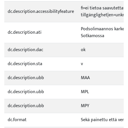
fi=ei tietoa saavutetta
dc.description.accessibilityfeature
tillgänglighet|en=unknow
Podsolimaannos karkeal
dc.description.ati
Sotkamossa
dc.description.dac
ok
dc.description.sta
v
dc.description.ubb
MAA
dc.description.ubb
MPL
dc.description.ubb
MPY
dc.format
Sekä painettu että verkk