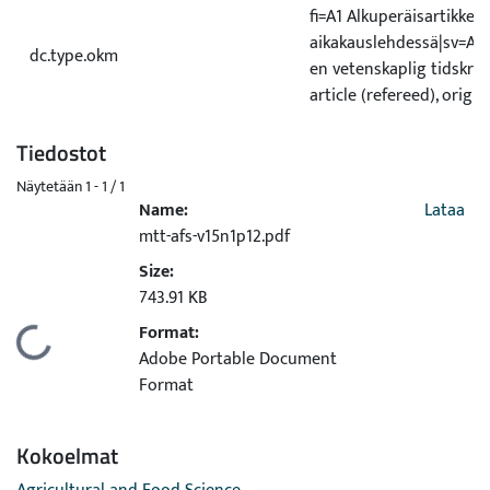
fi=A1 Alkuperäisartikkeli 
aikakauslehdessä|sv=A1 O
dc.type.okm
en vetenskaplig tidskrif
article (refereed), origin
Tiedostot
Näytetään
1 - 1 / 1
Name:
Lataa
mtt-afs-v15n1p12.pdf
Size:
743.91 KB
Format:
taan...
Adobe Portable Document
Format
Kokoelmat