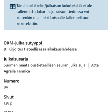
Tämän artikkelin/julkaisun kokotekstiä ei ole
tallennettu Jukuriin. Julkaisun tiedoissa voi
kuitenkin olla linkki toisaalle tallennettuun
kokotekstiin.
OKM-julkaisutyyppi
B1 Kirjoitus tieteellisessä aikakauslehdessä
Julkaisusarja
Suomen maataloustieteellisen seuran julkaisuja
|
Acta
Agralia Fennica
Numero
84
Sivut
128 p