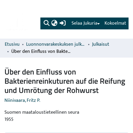
(current)
Selaa Jukuria
Kokoelmat
Etusivu
Luonnonvarakeskuksen julkaisut
Julkaisut
Über den Einfluss von Bakterienreinkuturen auf die Reifung und Umrötung der Rohwurst
Über den Einfluss von
Bakterienreinkuturen auf die Reifung
und Umrötung der Rohwurst
Niinivaara, Fritz P.
Suomen maataloustieteellinen seura
1955