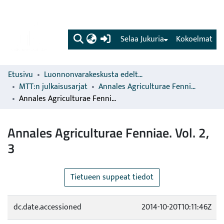
(current)
Selaa Jukuria
Kokoelmat
Etusivu
Luonnonvarakeskusta edeltävien organisaatioiden sarjat
MTT:n julkaisusarjat
Annales Agriculturae Fenniae
Annales Agriculturae Fenniae. Vol. 2, 3
Annales Agriculturae Fenniae. Vol. 2,
3
Tietueen suppeat tiedot
dc.date.accessioned
2014-10-20T10:11:46Z