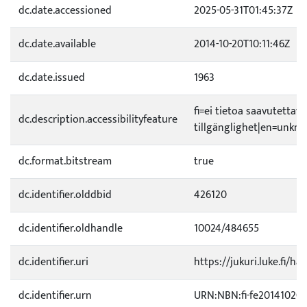
dc.date.accessioned
2025-05-31T01:45:37Z
dc.date.available
2014-10-20T10:11:46Z
dc.date.issued
1963
fi=ei tietoa saavutetta
dc.description.accessibilityfeature
tillgänglighet|en=unknow
dc.format.bitstream
true
dc.identifier.olddbid
426120
dc.identifier.oldhandle
10024/484655
dc.identifier.uri
https://jukuri.luke.fi/h
dc.identifier.urn
URN:NBN:fi-fe20141020