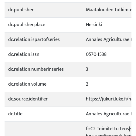
dc.publisher
Maatalouden tutkimusk
dc.publisher.place
Helsinki
dc.relation.ispartofseries
Annales Agriculturae F
dc.relation.issn
0570-1538
dc.relation.numberinseries
3
dc.relation.volume
2
dc.source.identifier
https://jukuri.luke.fi/h
dc.title
Annales Agriculturae Fenn
fi=C2 Toimitettu teos|s