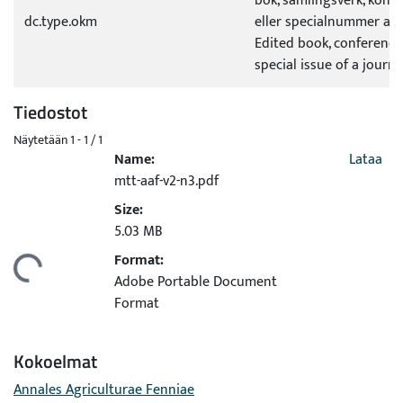
bok, samlingsverk, konf
dc.type.okm
eller specialnummer av 
Edited book, conference
special issue of a journa
Tiedostot
Näytetään
1 - 1 / 1
Name:
Lataa
mtt-aaf-v2-n3.pdf
Size:
5.03 MB
Format:
Ladataan...
Adobe Portable Document
Format
Kokoelmat
Annales Agriculturae Fenniae