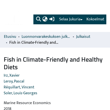
(current)
Selaa Jukuria
Kokoelmat
Etusivu
Luonnonvarakeskuksen julkaisut
Julkaisut
Fish in Climate-Friendly and Healthy Diets
Fish in Climate-Friendly and Healthy
Diets
Irz, Xavier
Leroy, Pascal
Réquillart, Vincent
Soler, Louis-Georges
Marine Resource Economics
2018