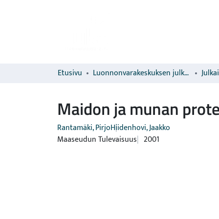
Etusivu
Luonnonvarakeskuksen julkaisut
Julka
Maidon ja munan protei
Rantamäki, Pirjo
Hiidenhovi, Jaakko
Maaseudun Tulevaisuus
2001