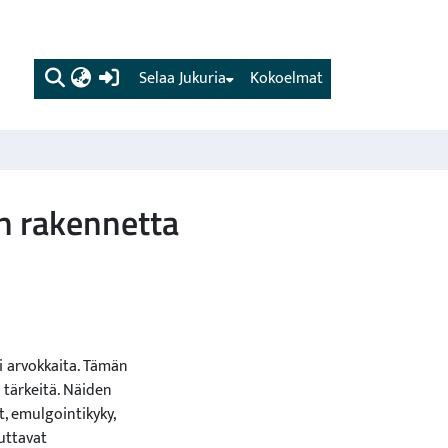
(current)
Selaa Jukuria
Kokoelmat
en rakennetta
i arvokkaita. Tämän
 tärkeitä. Näiden
 emulgointikyky,
uttavat