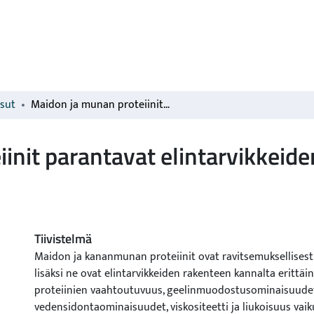
isut
Maidon ja munan proteiinit parantavat elintarvikkeiden rakennetta
init parantavat elintarvikkeid
Tiivistelmä
Maidon ja kananmunan proteiinit ovat ravitsemuksellisest
lisäksi ne ovat elintarvikkeiden rakenteen kannalta erittäin
proteiinien vaahtoutuvuus, geelinmuodostusominaisuudet,
vedensidontaominaisuudet, viskositeetti ja liukoisuus vaik