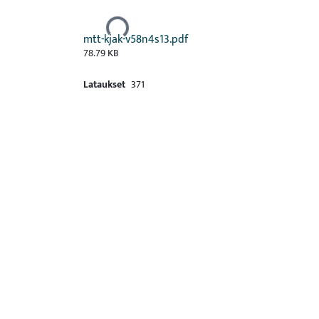
Ladataan...
mtt-kjak-v58n4s13.pdf
78.79 KB
Lataukset
371