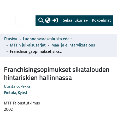
(current)
Selaa Jukuria
Kokoelmat
Etusivu
Luonnonvarakeskusta edeltävien organisaatioiden sarjat
MTT:n julkaisusarjat
Maa- ja elintarviketalous
Franchisingsopimukset sikatalouden hintariskien hallinnassa
Franchisingsopimukset sikatalouden
hintariskien hallinnassa
Uusitalo, Pekka
Pietola, Kyösti
MTT Taloustutkimus
2002