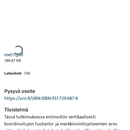
Ladataan...
met11.pdf
386.87 KB
Lataukset
746
Pysyvä osoite
https://urn.fi/URN:ISBN:951-729-687-8
Tiivistelmä
Tässä tutkimuksessa estimoitiin vertikaalisesti
koordinoitujen tuotanto- ja markkinointisysteemien arvo