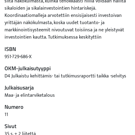
siitä näkökulmasta, kuinka tehokkaasti niillä voidaan hallita
sikaloiden ja sikalainvestointien hintariskejä.
Koordinaatiomalleja arvotettiin ensisijaisesti investoivan
yrittäjän näkökulmasta, koska uudet tuotanto- ja
markkinointisysteemit nivoutuvat toisiinsa ja ne yleistyvät
investointien kautta. Tutkimuksessa keskityttiin
franchisingsopimuksiin eli tiiviiseen ja pitkäaikaiseen
ISBN
yhteistyösopimukseen franchisingantajan ja
951-729-686-X
franchisingsaajan kesken. Kahden erilaisen
franchisingsopimuksen arvo estimoitiin käyttämällä
OKM-julkaisutyyppi
reaalioptio-menetelmää. Estimointiin käytettiin vuosina 1995-
D4 Julkaistu kehittämis- tai tutkimusraportti taikka -selvitys
2001 havaittuja hintoja ja hintavaihtelua. Tulosten mukaan
Julkaisusarja
vertikaalisella koordinaatiolla ja franchisingtyyppisillä
sopimuksilla voidaan alentaa sikaloiden tuottovaihtelua ja
Maa- ja elintarviketalous
alentaa pääoman tuottovaatimusta sikalainvestoinneissa.
Numero
Tämän tutkimuksen esimerkkisopimukset näyttäisivät
11
alentavan sikalainvestoinnin tuottovaihtelua vähintään
kolmanneksella perinteiseen erikoistuneeseen, kahden
Sivut
vaiheen tuotantoon nähden. Sikatalousyrityksen nykyinen
35 s. + 2 liitettä