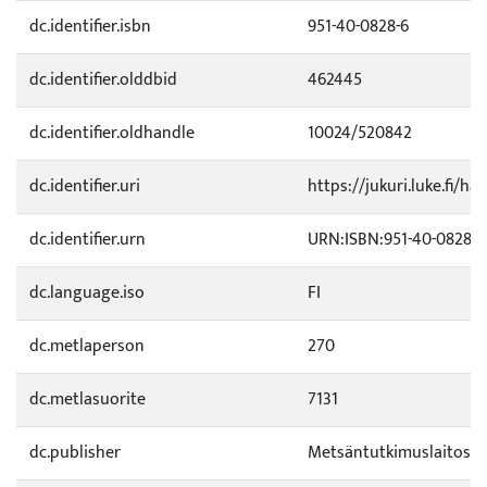
dc.identifier.isbn
951-40-0828-6
dc.identifier.olddbid
462445
dc.identifier.oldhandle
10024/520842
dc.identifier.uri
https://jukuri.luke.fi/ha
dc.identifier.urn
URN:ISBN:951-40-0828-6
dc.language.iso
FI
dc.metlaperson
270
dc.metlasuorite
7131
dc.publisher
Metsäntutkimuslaitos