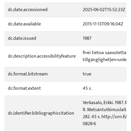
dc.date.accessioned
2025-06-02T15:52:23Z
dc.date.available
2015-11-13T09:16:04Z
dc.date.issued
1987
fi=ei tietoa saavutetta
dc.description.accessibilityfeature
tillgänglighet|en=unknow
dc.format.bitstream
true
dc.format.extent
45 s.
Verkasalo, Erkki. 1987. 
R. Metsäntutkimuslaito
dc.identifier.bibliographiccitation
282. 45 s. http://urn.fi/
0828-6