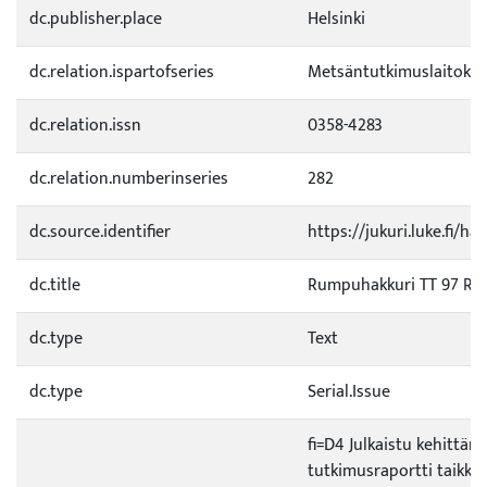
dc.publisher.place
Helsinki
dc.relation.ispartofseries
Metsäntutkimuslaitokse
dc.relation.issn
0358-4283
dc.relation.numberinseries
282
dc.source.identifier
https://jukuri.luke.fi/
dc.title
Rumpuhakkuri TT 97 R.
dc.type
Text
dc.type
Serial.Issue
fi=D4 Julkaistu kehittämi
tutkimusraportti taikka 