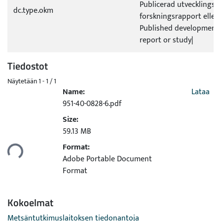
Publicerad utvecklings- e
dc.type.okm
forskningsrapport eller
Published development 
report or study|
Tiedostot
Näytetään
1 - 1 / 1
Name:
Lataa
951-40-0828-6.pdf
Size:
59.13 MB
Format:
taan...
Adobe Portable Document
Format
Kokoelmat
Metsäntutkimuslaitoksen tiedonantoja