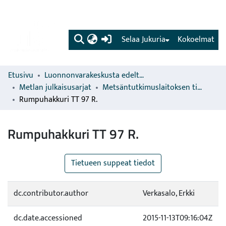
(current)
Selaa Jukuria
Kokoelmat
Etusivu
Luonnonvarakeskusta edeltävien organisaatioiden sarjat
Metlan julkaisusarjat
Metsäntutkimuslaitoksen tiedonantoja
Rumpuhakkuri TT 97 R.
Rumpuhakkuri TT 97 R.
Tietueen suppeat tiedot
dc.contributor.author
Verkasalo, Erkki
dc.date.accessioned
2015-11-13T09:16:04Z