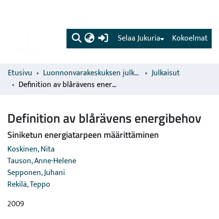
(current)
Selaa Jukuria
Kokoelmat
Etusivu
Luonnonvarakeskuksen julkaisut
Julkaisut
Definition av blårävens energibehov
Definition av blårävens energibehov
Siniketun energiatarpeen määrittäminen
Koskinen, Nita
Tauson, Anne-Helene
Sepponen, Juhani
Rekilä, Teppo
2009