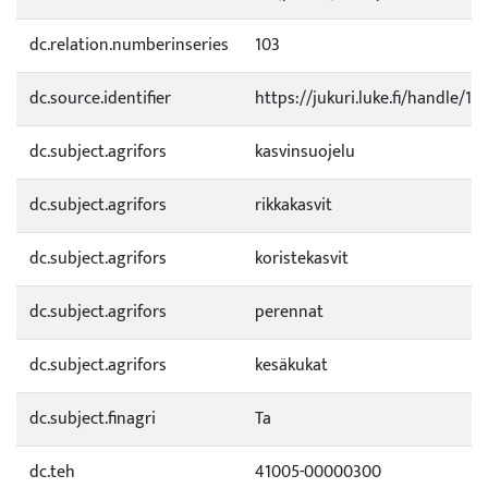
dc.relation.numberinseries
103
dc.source.identifier
https://jukuri.luke.fi/handle/
dc.subject.agrifors
kasvinsuojelu
dc.subject.agrifors
rikkakasvit
dc.subject.agrifors
koristekasvit
dc.subject.agrifors
perennat
dc.subject.agrifors
kesäkukat
dc.subject.finagri
Ta
dc.teh
41005-00000300