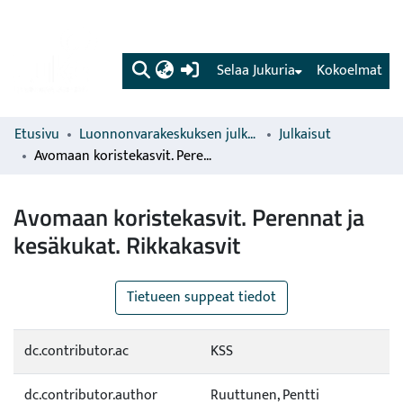
(current)
Selaa Jukuria
Kokoelmat
Etusivu
Luonnonvarakeskuksen julkaisut
Julkaisut
Avomaan koristekasvit. Perennat ja kesäkukat. Rikkakasvit
Avomaan koristekasvit. Perennat ja
kesäkukat. Rikkakasvit
Tietueen suppeat tiedot
dc.contributor.ac
KSS
dc.contributor.author
Ruuttunen, Pentti