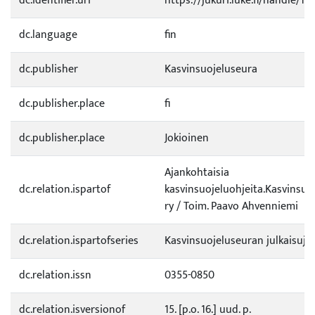
dc.identifier.uri
https://jukuri.luke.fi/handle/11
dc.language
fin
dc.publisher
Kasvinsuojeluseura
dc.publisher.place
fi
dc.publisher.place
Jokioinen
Ajankohtaisia
dc.relation.ispartof
kasvinsuojeluohjeita.Kasvinsuo
ry / Toim. Paavo Ahvenniemi
dc.relation.ispartofseries
Kasvinsuojeluseuran julkaisuja
dc.relation.issn
0355-0850
dc.relation.isversionof
15. [p.o. 16.] uud. p.