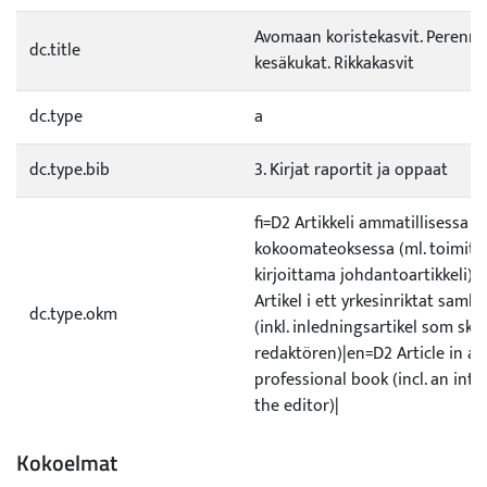
Avomaan koristekasvit. Perenna
dc.title
kesäkukat. Rikkakasvit
dc.type
a
dc.type.bib
3. Kirjat raportit ja oppaat
fi=D2 Artikkeli ammatillisessa
kokoomateoksessa (ml. toimitt
kirjoittama johdantoartikkeli)|
Artikel i ett yrkesinriktat samli
dc.type.okm
(inkl. inledningsartikel som skri
redaktören)|en=D2 Article in a
professional book (incl. an int
the editor)|
Kokoelmat