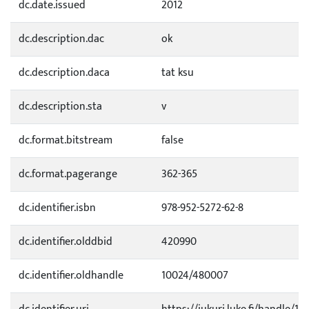
dc.date.issued
2012
dc.description.dac
ok
dc.description.daca
tat ksu
dc.description.sta
v
dc.format.bitstream
false
dc.format.pagerange
362-365
dc.identifier.isbn
978-952-5272-62-8
dc.identifier.olddbid
420990
dc.identifier.oldhandle
10024/480007