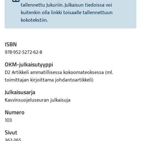
tallennettu Jukuriin. Julkaisun tiedoissa voi
kuitenkin olla linkki toisaalle tallennettuun
kokotekstiin.
ISBN
978-952-5272-62-8
OKM-julkaisutyyppi
D2 Artikkeli ammatillisessa kokoomateoksessa (ml.
toimittajan kirjoittama johdantoartikkeli)
Julkaisusarja
Kasvinsuojeluseuran julkaisuja
Numero
103
Sivut
362-365