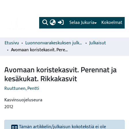
(current)
Selaa Jukuria
Kokoelmat
Etusivu
Luonnonvarakeskuksen julkaisut
Julkaisut
Avomaan koristekasvit. Perennat ja kesäkukat. Rikkakasvit
Avomaan koristekasvit. Perennat ja
kesäkukat. Rikkakasvit
Ruuttunen, Pentti
Kasvinsuojeluseura
2012
Tämän artikkelin/julkaisun kokotekstiä ei ole