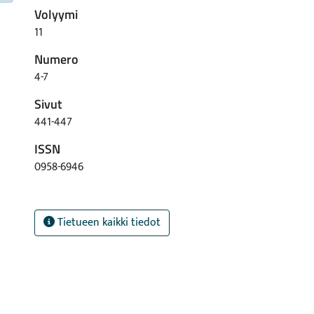
Volyymi
11
Numero
4-7
Sivut
441-447
ISSN
0958-6946
Tietueen kaikki tiedot