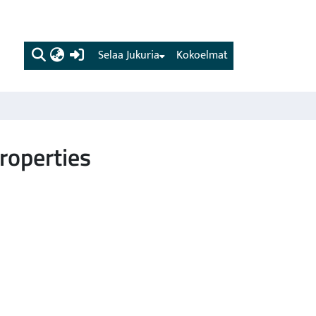
(current)
Selaa Jukuria
Kokoelmat
roperties