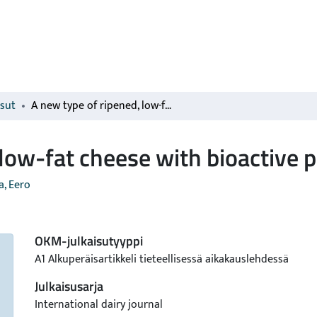
isut
A new type of ripened, low-fat cheese with bioactive properties
 low-fat cheese with bioactive p
a, Eero
OKM-julkaisutyyppi
A1 Alkuperäisartikkeli tieteellisessä aikakauslehdessä
Julkaisusarja
International dairy journal