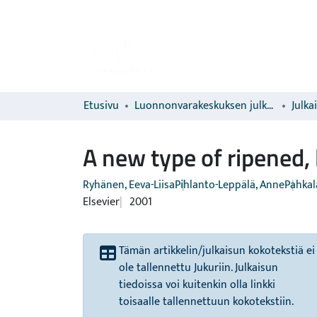
Etusivu
Luonnonvarakeskuksen julkaisut
Julka
A new type of ripened,
Ryhänen, Eeva-Liisa
Pihlanto-Leppälä, Anne
Pahkal
Elsevier
2001
Tämän artikkelin/julkaisun kokotekstiä ei
ole tallennettu Jukuriin. Julkaisun
tiedoissa voi kuitenkin olla linkki
toisaalle tallennettuun kokotekstiin.