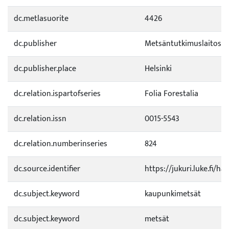
dc.metlasuorite
4426
dc.publisher
Metsäntutkimuslaitos
dc.publisher.place
Helsinki
dc.relation.ispartofseries
Folia Forestalia
dc.relation.issn
0015-5543
dc.relation.numberinseries
824
dc.source.identifier
https://jukuri.luke.fi/h
dc.subject.keyword
kaupunkimetsät
dc.subject.keyword
metsät