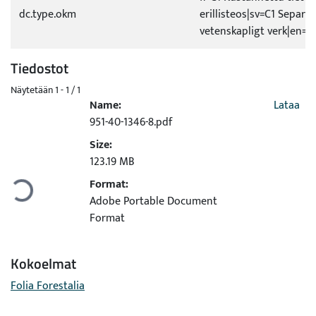
dc.type.okm
erillisteos|sv=C1 Separat
vetenskapligt verk|en=C
Tiedostot
Näytetään
1 - 1 / 1
Name:
Lataa
951-40-1346-8.pdf
Size:
Ladataan...
123.19 MB
Format:
Adobe Portable Document
Format
Kokoelmat
Folia Forestalia