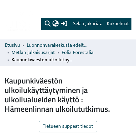
(current)
Selaa Jukuria
Kokoelmat
Etusivu
Luonnonvarakeskusta edeltävien organisaatioiden sarjat
Metlan julkaisusarjat
Folia Forestalia
Kaupunkiväestön ulkoilukäyttäytyminen ja ulkoilualueiden käyttö : Hämeenlinnan ulkoilututkimus.
Kaupunkiväestön
ulkoilukäyttäytyminen ja
ulkoilualueiden käyttö :
Hämeenlinnan ulkoilututkimus.
Tietueen suppeat tiedot