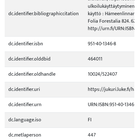
ulkoilukäyttäytyminen j
dc.identifier.bibliographiccitation
käyttö : Hämeenlinnan u
Folia Forestalia 824. 62 s
http://urn.fi/URN:ISBN:
dc.identifier.isbn
951-40-1346-8
dc.identifier.olddbid
464011
dc.identifier.oldhandle
10024/522407
dc.identifier.uri
https://jukuri.luke.fi/h
dc.identifier.urn
URN:ISBN:951-40-1346-8
dc.language.iso
FI
dc.metlaperson
447