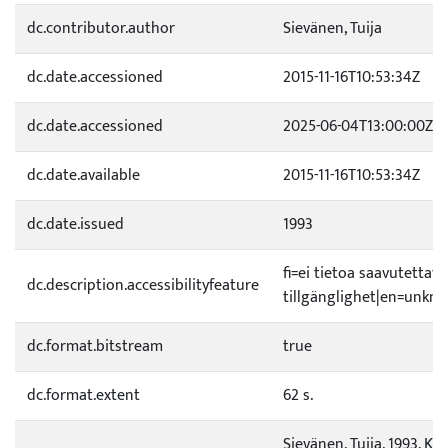
dc.contributor.author
Sievänen, Tuija
dc.date.accessioned
2015-11-16T10:53:34Z
dc.date.accessioned
2025-06-04T13:00:00Z
dc.date.available
2015-11-16T10:53:34Z
dc.date.issued
1993
fi=ei tietoa saavutetta
dc.description.accessibilityfeature
tillgänglighet|en=unknow
dc.format.bitstream
true
dc.format.extent
62 s.
Sievänen, Tuija. 1993. K