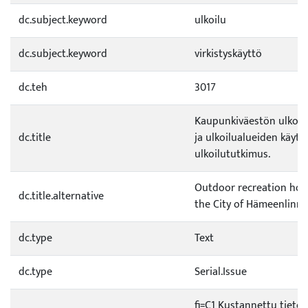
dc.subject.keyword
ulkoilu
dc.subject.keyword
virkistyskäyttö
dc.teh
3017
Kaupunkiväestön ulkoil
dc.title
ja ulkoilualueiden käyt
ulkoilututkimus.
Outdoor recreation hou
dc.title.alternative
the City of Hämeenlinna
dc.type
Text
dc.type
Serial.Issue
fi=C1 Kustannettu tietee