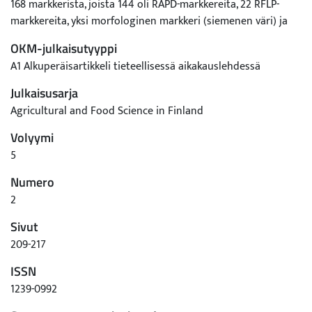
168 markkerista, joista 144 oli RAPD-markkereita, 22 RFLP-
markkereita, yksi morfologinen markkeri (siemenen väri) ja
yksi mikrosatelliitti. Kaikki rypsin 10 kytkentäryhmää
OKM-julkaisutyyppi
pystyttiin tunnistamaan, ja kartan kokonaispituus oli 519 cM.
A1 Alkuperäisartikkeli tieteellisessä aikakauslehdessä
Markkereista 13 % ei segregoitunut normaalisti, ja suurin osa
näistä markkereista kartoittui vain kahteen kytkentäryhmään.
Julkaisusarja
Kartta on ensimmäinen julkaistu rypsin kartta, jossa suurin
Agricultural and Food Science in Finland
osa markkereista on RAPDeja. Karttaa on jo aiemmin käytetty
Volyymi
hyväksi paikallistettaessa palmitiini- ja
öljyhappopitoisuuksiin vaikuttavat geenit, ja tulevaisuudessa
5
sitä käytetään myös muiden tärkeisiin ominaisuuksiin
Numero
vaikuttavien geenien kartoittamiseen.
2
Sivut
209-217
ISSN
1239-0992