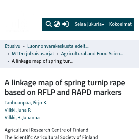
(current)
Selaa Jukuria
Kokoelmat
Etusivu
Luonnonvarakeskusta edeltävien organisaatioiden sarjat
MTT:n julkaisusarjat
Agricultural and Food Science
A linkage map of spring turnip rape based on RFLP and RAPD markers
A linkage map of spring turnip rape
based on RFLP and RAPD markers
Tanhuanpää, Pirjo K.
Vilkki, Juha P.
Vilkki, H. Johanna
Agricultural Research Centre of Finland
The Scientific Agricultural Society of Finland