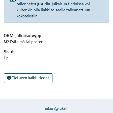
tallennettu Jukuriin. Julkaisun tiedoissa voi
kuitenkin olla linkki toisaalle tallennettuun
kokotekstiin.
OKM-julkaisutyyppi
M2 Esitelmä tai posteri
Sivut
1 p
Tietueen kaikki tiedot
jukuri@luke.fi