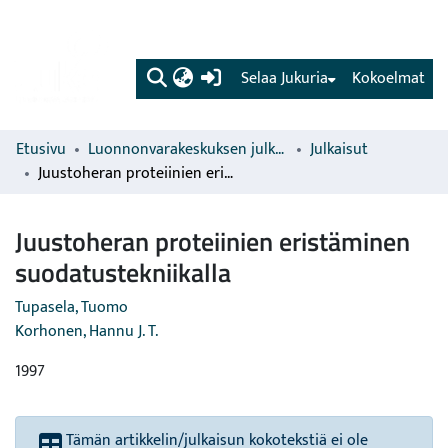
(current)
Selaa Jukuria
Kokoelmat
Etusivu
Luonnonvarakeskuksen julkaisut
Julkaisut
Juustoheran proteiinien eristäminen suodatustekniikalla
Juustoheran proteiinien eristäminen
suodatustekniikalla
Tupasela, Tuomo
Korhonen, Hannu J. T.
1997
Tämän artikkelin/julkaisun kokotekstiä ei ole