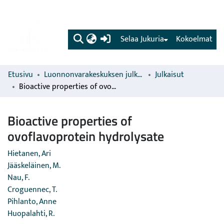
(current)
Selaa Jukuria
Kokoelmat
Etusivu
Luonnonvarakeskuksen julkaisut
Julkaisut
Bioactive properties of ovoflavoprotein hydrolysate
Bioactive properties of
ovoflavoprotein hydrolysate
Hietanen, Ari
Jääskeläinen, M.
Nau, F.
Croguennec, T.
Pihlanto, Anne
Huopalahti, R.