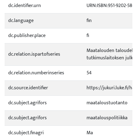
dc.identifier.urn
URN:ISBN:951-9202-58-7
dc.language
fin
dc.publisher.place
fi
Maatalouden taloudelli
dc.relation.ispartofseries
tutkimuslaitoksen julkai
dc.relation.numberinseries
54
dc.source.identifier
https://jukuri.luke.fi/h
dc.subject.agrifors
maataloustuotanto
dc.subject.agrifors
maatalouspolitiikka
dc.subject.finagri
Ma