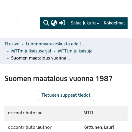
(current)
Selaa Jukuria
Kokoelmat
Etusivu
Luonnonvarakeskusta edeltävien organisaatioiden sarjat
MTT:n julkaisusarjat
MTTL:n julkaisuja
Suomen maatalous vuonna 1987
Suomen maatalous vuonna 1987
Tietueen suppeat tiedot
dc.contributor.ac
MTTL
dc.contributor.author
Kettunen, Lauri