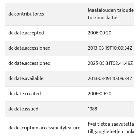
Maatalouden taloudelli
dc.contributor.cs
tutkimuslaitos
dc.date.accepted
2006-09-20
dc.date.accessioned
2013-03-19T10:09:34Z
dc.date.accessioned
2025-05-31T02:41:49Z
dc.date.available
2013-03-19T10:09:34Z
dc.date.created
2006-09-20
dc.date.issued
1988
fi=ei tietoa saavutetta
dc.description.accessibilityfeature
tillgänglighet|en=unknow