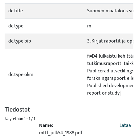
dc.title
Suomen maatalous vuo
dc.type
m
dc.type.bib
3. Kirjat raportit ja opp
fi=D4 Julkaistu kehittämi
tutkimusraportti taikka 
Publicerad utvecklings- e
dc.type.okm
forskningsrapport eller
Published development 
report or study|
Tiedostot
Näytetään
1 - 1 / 1
Name:
Lataa
mttl_julk54_1988.pdf