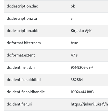
dc.description.dac
ok
dc.description.sta
v
dc.description.ubb
Kirjasto Aj-K
dc.format.bitstream
true
dc.format.extent
47 s
dc.identifier.isbn
951-9202-58-7
dc.identifier.olddbid
382864
dc.identifier.oldhandle
10024/441883
dc.identifier.uri
https://jukuri.luke.fi/ha