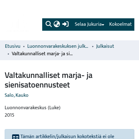
(current)
Selaa Jukuria
Kokoelmat
Etusivu
Luonnonvarakeskuksen julkaisut
Julkaisut
Valtakunnalliset marja- ja sienisatoennusteet
Valtakunnalliset marja- ja
sienisatoennusteet
Salo, Kauko
Luonnonvarakeskus (Luke)
2015
Tämän artikkelin/julkaisun kokotekstiä ei ole