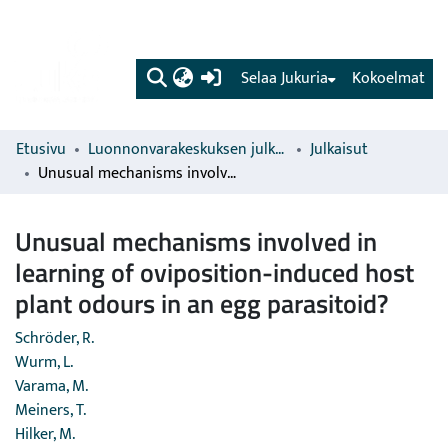
(current)
Selaa Jukuria
Kokoelmat
Etusivu
Luonnonvarakeskuksen julkaisut
Julkaisut
Unusual mechanisms involved in learning of oviposition-induced host plant odours in an egg parasitoid?
Unusual mechanisms involved in
learning of oviposition-induced host
plant odours in an egg parasitoid?
Schröder, R.
Wurm, L.
Varama, M.
Meiners, T.
Hilker, M.