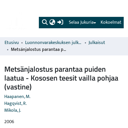
(current)
Selaa Jukuria
Kokoelmat
Etusivu
Luonnonvarakeskuksen julkaisut
Julkaisut
Metsänjalostus parantaa puiden laatua - Kososen teesit vailla pohjaa (vastine)
Metsänjalostus parantaa puiden
laatua - Kososen teesit vailla pohjaa
(vastine)
Haapanen, M.
Hagqvist, R.
Mikola, J.
2006