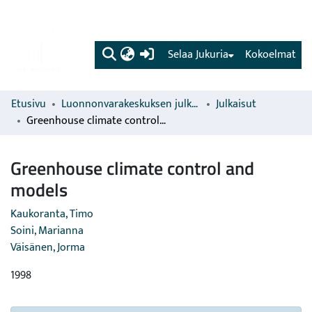
(current)
Selaa Jukuria
Kokoelmat
Etusivu
Luonnonvarakeskuksen julkaisut
Julkaisut
Greenhouse climate control and models
Greenhouse climate control and
models
Kaukoranta, Timo
Soini, Marianna
Väisänen, Jorma
1998