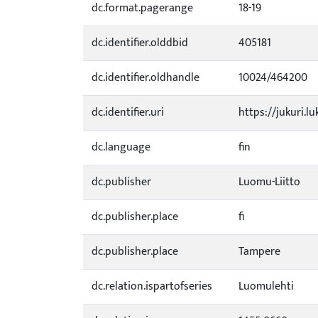
dc.format.pagerange
18-19
dc.identifier.olddbid
405181
dc.identifier.oldhandle
10024/464200
dc.identifier.uri
https://jukuri.lu
dc.language
fin
dc.publisher
Luomu-Liitto
dc.publisher.place
fi
dc.publisher.place
Tampere
dc.relation.ispartofseries
Luomulehti