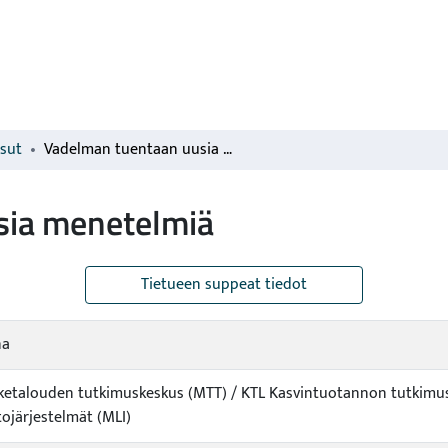
isut
Vadelman tuentaan uusia menetelmiä
sia menetelmiä
Tietueen suppeat tiedot
na
viketalouden tutkimuskeskus (MTT) / KTL Kasvintuotannon tutkimu
ojärjestelmät (MLI)