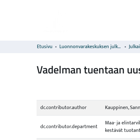
Etusivu
Luonnonvarakeskuksen julkaisut
Julka
Vadelman tuentaan uu
dc.contributor.author
Kauppinen, San
Maa- ja elintar
dc.contributor.department
kestävät tuotant