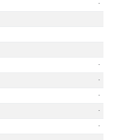
-
-
-
-
-
-