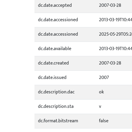
dc.date.accepted
2007-03-28
dc.date.accessioned
2013-03-19T10:4
dc.date.accessioned
2025-05-29T05:2
dc.date.available
2013-03-19T10:4
dc.date.created
2007-03-28
dc.date.issued
2007
dc.description.dac
ok
dc.description.sta
v
dc.format.bitstream
false