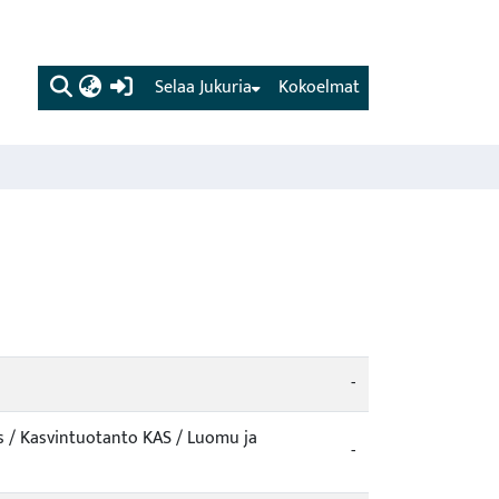
(current)
Selaa Jukuria
Kokoelmat
-
s / Kasvintuotanto KAS / Luomu ja
-