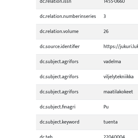
dc.relation.issn
1455-0660
dc.relation.numberinseries
3
dc.relation.volume
26
dc.source.identifier
https://jukuri.l
dc.subject.agrifors
vadelma
dc.subject.agrifors
viljelytekniikka
dc.subject.agrifors
maatilakokeet
dc.subject.finagri
Pu
dc.subject.keyword
tuenta
dc.teh
22040004