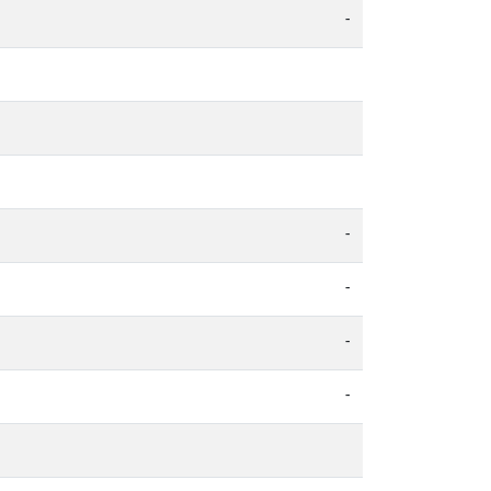
-
-
-
-
-