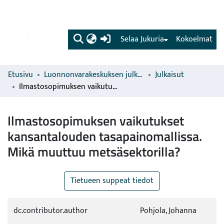
(current)
Selaa Jukuria
Kokoelmat
Etusivu
Luonnonvarakeskuksen julkaisut
Julkaisut
Ilmastosopimuksen vaikutukset kansantalouden tasapainomallissa. Mikä muuttuu metsäsektorilla?
Ilmastosopimuksen vaikutukset
kansantalouden tasapainomallissa.
Mikä muuttuu metsäsektorilla?
Tietueen suppeat tiedot
dc.contributor.author
Pohjola, Johanna