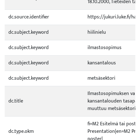
18.10.2000, Tieteiden talo
dc.source.identifier
https://jukuri.luke.fi/h
dc.subject.keyword
hiilinielu
dc.subject.keyword
ilmastosopimus
dc.subject.keyword
kansantalous
dc.subject.keyword
metsäsektori
Ilmastosopimuksen vaik
dc.title
kansantalouden tasapain
muuttuu metsäsektorill
fi=M2 Esitelmä tai poste
dc.type.okm
Presentation|en=M2 Pres
poster|