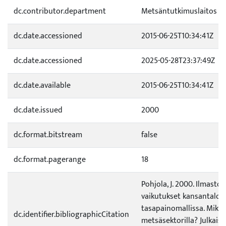
dc.contributor.department
Metsäntutkimuslaitos
dc.date.accessioned
2015-06-25T10:34:41Z
dc.date.accessioned
2025-05-28T23:37:49Z
dc.date.available
2015-06-25T10:34:41Z
dc.date.issued
2000
dc.format.bitstream
false
dc.format.pagerange
18
Pohjola, J. 2000. Ilmast
vaikutukset kansantalo
tasapainomallissa. Mikä
dc.identifier.bibliographicCitation
metsäsektorilla? Julkaisu