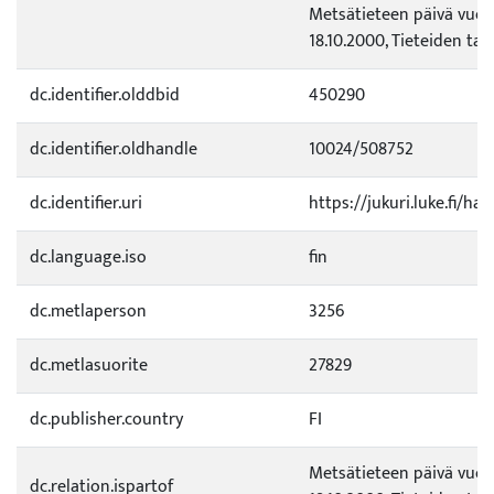
Metsätieteen päivä vuo
18.10.2000, Tieteiden talo,
dc.identifier.olddbid
450290
dc.identifier.oldhandle
10024/508752
dc.identifier.uri
https://jukuri.luke.fi/ha
dc.language.iso
fin
dc.metlaperson
3256
dc.metlasuorite
27829
dc.publisher.country
FI
Metsätieteen päivä vuo
dc.relation.ispartof