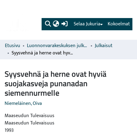
(current)
Selaa Jukuria
Kokoelmat
Etusivu
Luonnonvarakeskuksen julkaisut
Julkaisut
Syysvehnä ja herne ovat hyviä suojakasveja punanadan siemennurmelle
Syysvehnä ja herne ovat hyviä
suojakasveja punanadan
siemennurmelle
Niemeläinen, Oiva
Maaseudun Tulevaisuus
Maaseudun Tulevaisuus
1993