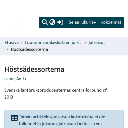
(current)
Selaa Jukuria
Kokoelmat
Etusivu
Luonnonvarakeskuksen julkaisut
Julkaisut
Höstsädessorterna
Höstsädessorterna
Laine, Antti
Svenska lantbruksproducenternas centralförbund r.f.
2013
Tämän artikkelin/julkaisun kokotekstiä ei ole
tallennettu Jukuriin. Julkaisun tiedoissa voi