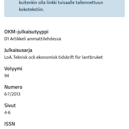
kuitenkin olla linkki toisaalle tallennettuun
kokotekstiin.
OKM-julkaisutyyppi
D1 Artikkeli ammattilehdessä
Julkaisusarja
LoA. Teknisk ock ekonomisk tidskrift för lantbruket
Volyymi
94
Numero
6-7/2013
Sivut
4-6
ISSN