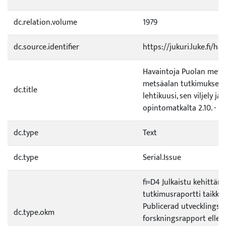
dc.relation.volume
1979
dc.source.identifier
https://jukuri.luke.fi/h
Havaintoja Puolan mets
metsäalan tutkimuksest
dc.title
lehtikuusi, sen viljely ja
opintomatkalta 2.10. - 1.1
dc.type
Text
dc.type
Serial.Issue
fi=D4 Julkaistu kehittämi
tutkimusraportti taikka 
Publicerad utvecklings- e
dc.type.okm
forskningsrapport eller