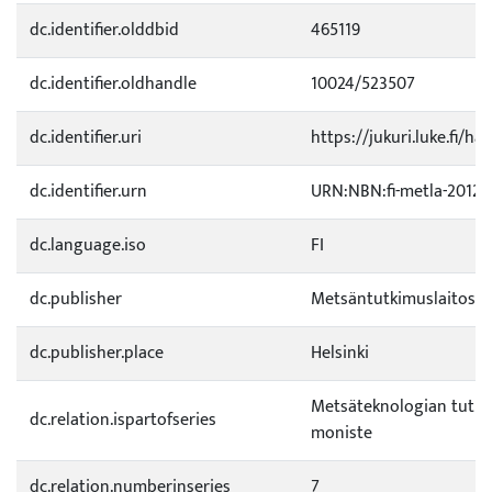
dc.identifier.olddbid
465119
dc.identifier.oldhandle
10024/523507
dc.identifier.uri
https://jukuri.luke.fi/ha
dc.identifier.urn
URN:NBN:fi-metla-20121
dc.language.iso
FI
dc.publisher
Metsäntutkimuslaitos
dc.publisher.place
Helsinki
Metsäteknologian tutk
dc.relation.ispartofseries
moniste
dc.relation.numberinseries
7