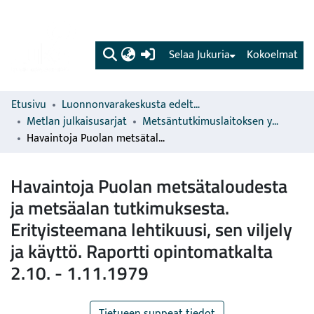
(current)
Selaa Jukuria
Kokoelmat
Etusivu
Luonnonvarakeskusta edeltävien organisaatioiden sarjat
Metlan julkaisusarjat
Metsäntutkimuslaitoksen yksiköiden ja osastojen julkaisut
Havaintoja Puolan metsätaloudesta ja metsäalan tutkimuksesta. Erityisteemana lehtikuusi, sen viljely ja käyttö. Raportti opintomatkalta 2.10. - 1.11.1979
Havaintoja Puolan metsätaloudesta
ja metsäalan tutkimuksesta.
Erityisteemana lehtikuusi, sen viljely
ja käyttö. Raportti opintomatkalta
2.10. - 1.11.1979
Tietueen suppeat tiedot