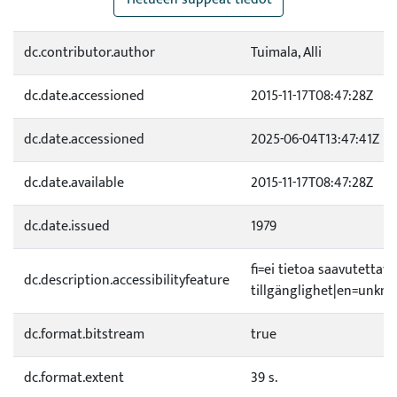
dc.contributor.author
Tuimala, Alli
dc.date.accessioned
2015-11-17T08:47:28Z
dc.date.accessioned
2025-06-04T13:47:41Z
dc.date.available
2015-11-17T08:47:28Z
dc.date.issued
1979
fi=ei tietoa saavutetta
dc.description.accessibilityfeature
tillgänglighet|en=unknow
dc.format.bitstream
true
dc.format.extent
39 s.