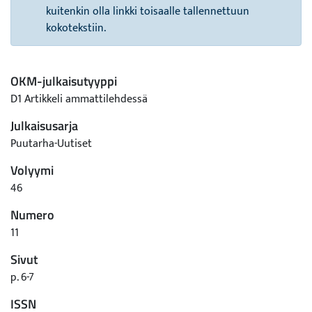
kuitenkin olla linkki toisaalle tallennettuun
kokotekstiin.
OKM-julkaisutyyppi
D1 Artikkeli ammattilehdessä
Julkaisusarja
Puutarha-Uutiset
Volyymi
46
Numero
11
Sivut
p. 6-7
ISSN