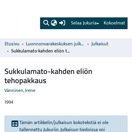
(current)
Selaa Jukuria
Kokoelmat
Etusivu
Luonnonvarakeskuksen julkaisut
Julkaisut
Sukkulamato-kahden eliön tehopakkaus
Sukkulamato-kahden eliön
tehopakkaus
Vänninen, Irene
1994
Tämän artikkelin/julkaisun kokotekstiä ei ole
tallennettu Jukuriin. Julkaisun tiedoissa voi