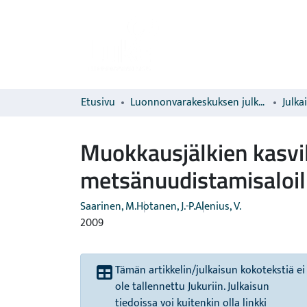
Etusivu
Luonnonvarakeskuksen julkaisut
Julka
Muokkausjälkien kasvil
metsänuudistamisaloil
Saarinen, M.
Hotanen, J.-P.
Alenius, V.
2009
Tämän artikkelin/julkaisun kokotekstiä ei
ole tallennettu Jukuriin. Julkaisun
tiedoissa voi kuitenkin olla linkki