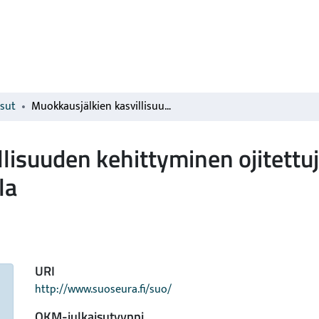
isut
Muokkausjälkien kasvillisuuden kehittyminen ojitettujen soiden metsänuudistamisaloilla
lisuuden kehittyminen ojitettu
la
URI
http://www.suoseura.fi/suo/
OKM-julkaisutyyppi