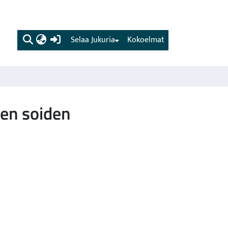
(current)
Selaa Jukuria
Kokoelmat
jen soiden