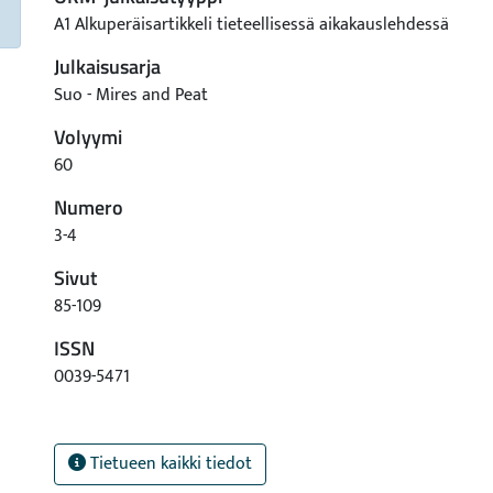
A1 Alkuperäisartikkeli tieteellisessä aikakauslehdessä
Julkaisusarja
Suo - Mires and Peat
Volyymi
60
Numero
3-4
Sivut
85-109
ISSN
0039-5471
Tietueen kaikki tiedot