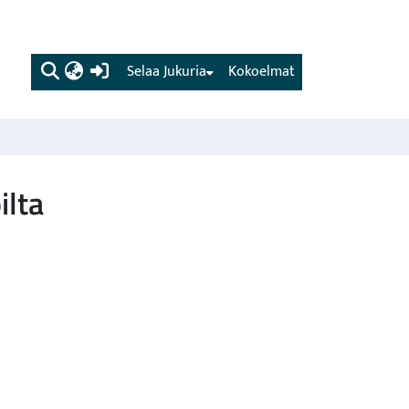
(current)
Selaa Jukuria
Kokoelmat
ilta