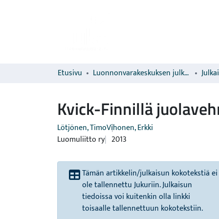
Etusivu
Luonnonvarakeskuksen julkaisut
Julka
Kvick-Finnillä juolave
Lötjönen, Timo
Vihonen, Erkki
Luomuliitto ry
2013
Tämän artikkelin/julkaisun kokotekstiä ei
ole tallennettu Jukuriin. Julkaisun
tiedoissa voi kuitenkin olla linkki
toisaalle tallennettuun kokotekstiin.