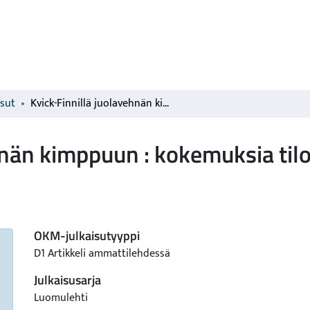
isut
Kvick-Finnillä juolavehnän kimppuun : kokemuksia tiloilta
hnän kimppuun : kokemuksia tilo
OKM-julkaisutyyppi
D1 Artikkeli ammattilehdessä
Julkaisusarja
Luomulehti