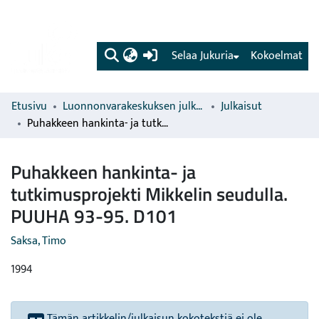
(current)
Selaa Jukuria
Kokoelmat
Etusivu
Luonnonvarakeskuksen julkaisut
Julkaisut
Puhakkeen hankinta- ja tutkimusprojekti Mikkelin seudulla. PUUHA 93-95. D101
Puhakkeen hankinta- ja
tutkimusprojekti Mikkelin seudulla.
PUUHA 93-95. D101
Saksa, Timo
1994
Tämän artikkelin/julkaisun kokotekstiä ei ole