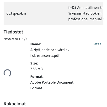
fi=D5 Ammatillinen kirj
dc.type.okm
Yrkesinriktad bok|en=D
professional manual or
Tiedostot
Näytetään
1 - 1 / 1
Name:
Lataa
A-Nyttjande och vård av
fiskresurserna.pdf
Size:
7.58 MB
taan...
Format:
Adobe Portable Document
Format
Kokoelmat