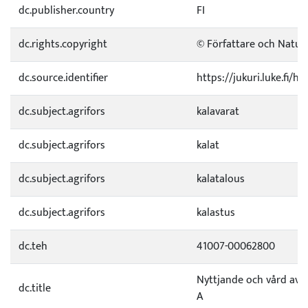
dc.publisher.country
FI
dc.rights.copyright
© Författare och Naturr
dc.source.identifier
https://jukuri.luke.fi/
dc.subject.agrifors
kalavarat
dc.subject.agrifors
kalat
dc.subject.agrifors
kalatalous
dc.subject.agrifors
kalastus
dc.teh
41007-00062800
Nyttjande och vård av f
dc.title
A