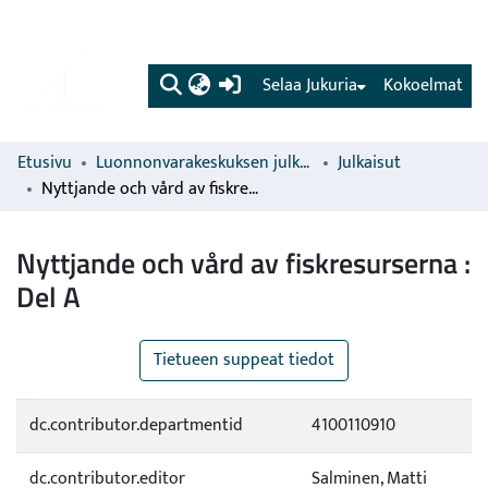
(current)
Selaa Jukuria
Kokoelmat
Etusivu
Luonnonvarakeskuksen julkaisut
Julkaisut
Nyttjande och vård av fiskresurserna : Del A
Nyttjande och vård av fiskresurserna :
Del A
Tietueen suppeat tiedot
dc.contributor.departmentid
4100110910
dc.contributor.editor
Salminen, Matti