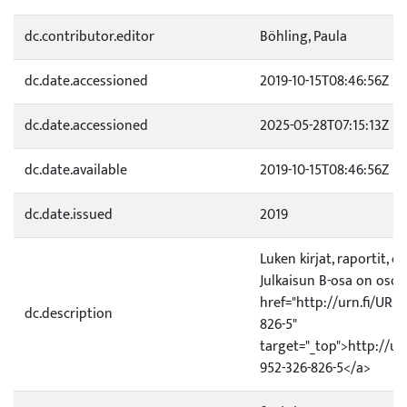
dc.contributor.editor
Böhling, Paula
dc.date.accessioned
2019-10-15T08:46:56Z
dc.date.accessioned
2025-05-28T07:15:13Z
dc.date.available
2019-10-15T08:46:56Z
dc.date.issued
2019
Luken kirjat, raportit, o
Julkaisun B-osa on osoi
href="http://urn.fi/URN
dc.description
826-5"
target="_top">http://ur
952-326-826-5</a>