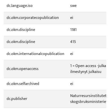
dc.language.iso
swe
dc.okm.corporatecopublication
ei
dc.okm.discipline
1181
dc.okm.discipline
415
dc.okm.internationalcopublication
ei
1 = Open access -julkai
dc.okm.openaccess
ilmestynyt julkaisu
dc.okm.selfarchived
ei
Naturresursinstitutet, J
dc.publisher
skogsbruksministeriet