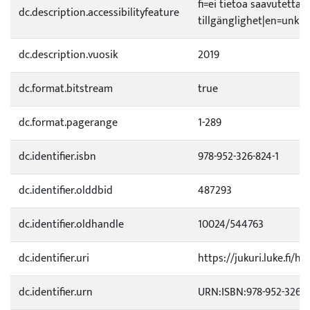
fi=ei tietoa saavutetta
dc.description.accessibilityfeature
tillgänglighet|en=unkno
dc.description.vuosik
2019
dc.format.bitstream
true
dc.format.pagerange
1-289
dc.identifier.isbn
978-952-326-824-1
dc.identifier.olddbid
487293
dc.identifier.oldhandle
10024/544763
dc.identifier.uri
https://jukuri.luke.fi/h
dc.identifier.urn
URN:ISBN:978-952-326-8