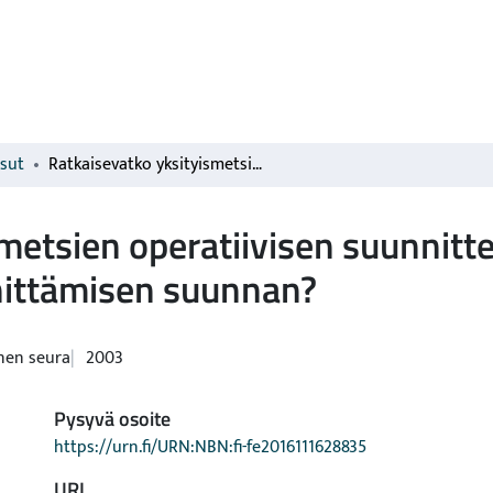
isut
Ratkaisevatko yksityismetsien operatiivisen suunnittelun tarpeet metsäsuunnittelun kehittämisen suunnan?
metsien operatiivisen suunnitte
hittämisen suunnan?
nen seura
2003
Pysyvä osoite
https://urn.fi/URN:NBN:fi-fe2016111628835
URI