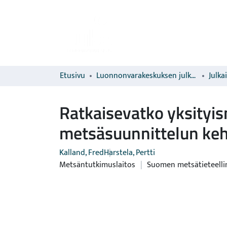
Etusivu
Luonnonvarakeskuksen julkaisut
Julka
Ratkaisevatko yksityis
metsäsuunnittelun ke
Kalland, Fred
Harstela, Pertti
Metsäntutkimuslaitos
|
Suomen metsätieteelli