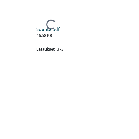
Ladataan...
Suunta.pdf
46.58 KB
Lataukset
373