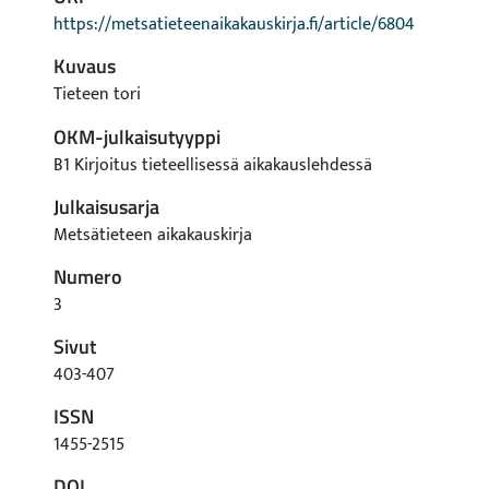
https://metsatieteenaikakauskirja.fi/article/6804
Kuvaus
Tieteen tori
OKM-julkaisutyyppi
B1 Kirjoitus tieteellisessä aikakauslehdessä
Julkaisusarja
Metsätieteen aikakauskirja
Numero
3
Sivut
403-407
ISSN
1455-2515
DOI