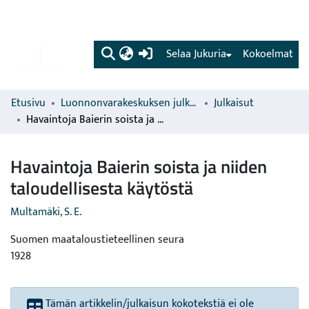
(current)
Selaa Jukuria
Kokoelmat
Etusivu
Luonnonvarakeskuksen julkaisut
Julkaisut
Havaintoja Baierin soista ja niiden taloudellisesta käytöstä
Havaintoja Baierin soista ja niiden
taloudellisesta käytöstä
Multamäki, S. E.
Suomen maataloustieteellinen seura
1928
Tämän artikkelin/julkaisun kokotekstiä ei ole