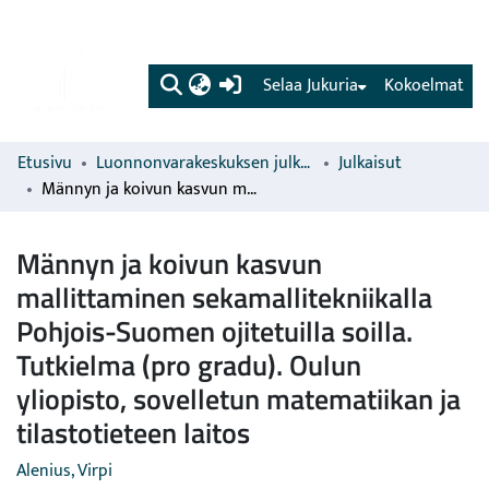
(current)
Selaa Jukuria
Kokoelmat
Etusivu
Luonnonvarakeskuksen julkaisut
Julkaisut
Männyn ja koivun kasvun mallittaminen sekamallitekniikalla Pohjois-Suomen ojitetuilla soilla. Tutkielma (pro gradu). Oulun yliopisto, sovelletun matematiikan ja tilastotieteen laitos
Männyn ja koivun kasvun
mallittaminen sekamallitekniikalla
Pohjois-Suomen ojitetuilla soilla.
Tutkielma (pro gradu). Oulun
yliopisto, sovelletun matematiikan ja
tilastotieteen laitos
Alenius, Virpi