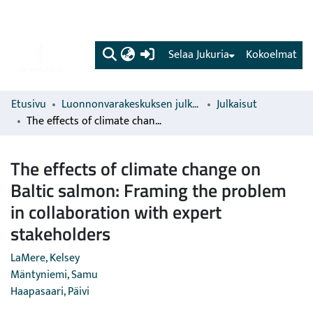
(current)
Selaa Jukuria
Kokoelmat
Etusivu
Luonnonvarakeskuksen julkaisut
Julkaisut
The effects of climate change on Baltic salmon: Framing the problem in collaboration with expert stakeholders
The effects of climate change on
Baltic salmon: Framing the problem
in collaboration with expert
stakeholders
LaMere, Kelsey
Mäntyniemi, Samu
Haapasaari, Päivi