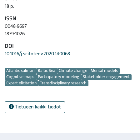
18 p.
ISSN
0048-9697
1879-1026
DOI
10.1016/j.scitotenv.2020.140068
Avainsanat
Atlantic salmon
Baltic Sea
Climate change
Mental models
Cognitive maps
Participatory modeling
Stakeholder engagement
Expert elicitation
Transdisciplinary research
Tietueen kaikki tiedot